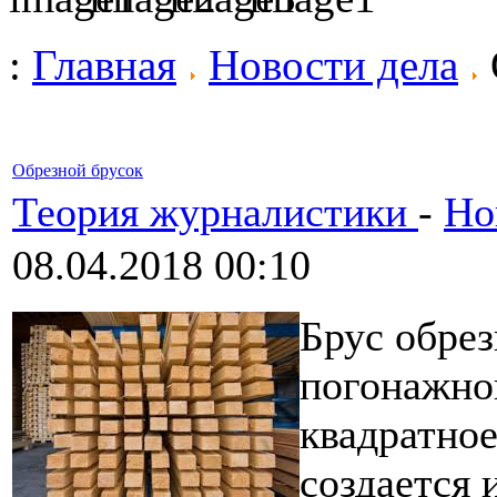
:
Главная
Новости дела
Обрезной брусок
Теория журналистики
-
Но
08.04.2018 00:10
Брус обрез
погонажно
квадратное
создается 