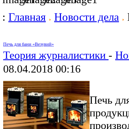
:
Главная
Новости дела
Печь для бани «Везувий»
Теория журналистики
-
Но
08.04.2018 00:16
Печь дл
продукц
производ