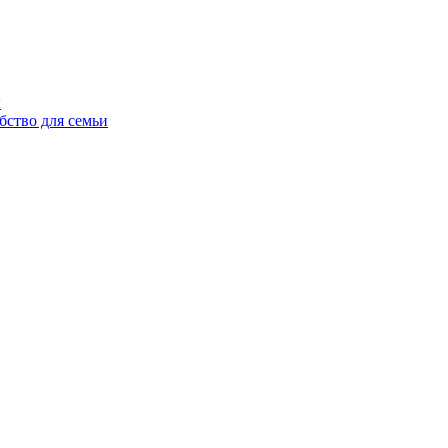
ы
бство для семьи