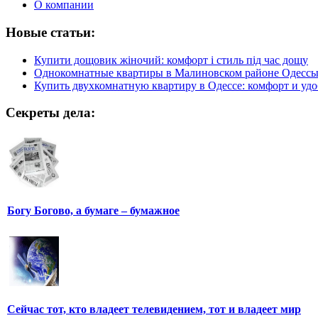
О компании
Новые статьи:
Купити дощовик жіночий: комфорт і стиль під час дощу
Однокомнатные квартиры в Малиновском районе Одесс
Купить двухкомнатную квартиру в Одессе: комфорт и удо
Секреты дела:
Богу Богово, а бумаге – бумажное
Сейчас тот, кто владеет телевидением, тот и владеет мир