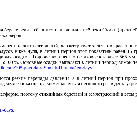
а берегу реки Псёл в месте впадения в неё реки Сумки (прежней
окарьеров.
умеренно-континентальный, характеризуется четко выраженным
адусов ниже нуля, в летний период этот показатель равен 15 
овых осадков. Годовое количество осадков составляет 565 мм.
о 55-60 %. Основные осадки выпадают в летний период, зимой 
ik.com/708-pogoda-v-Sumah-Ukraina/ten-days
.
ются резкие перепады давления, а в летний период при про
д межсезонья погода может меняться несколько раз в день: утром
латформе, поэтому стихийных бедствий и землетрясений в этом 
n-days
.