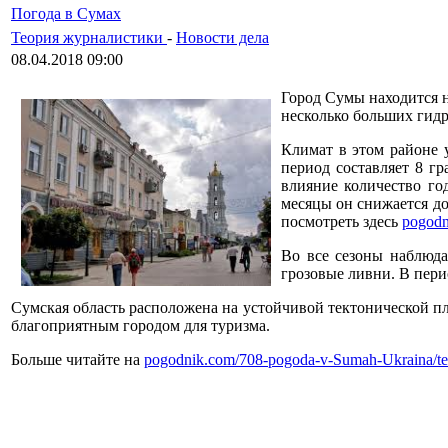
Погода в Сумах
Теория журналистики
-
Новости дела
08.04.2018 09:00
Город Сумы находится н
несколько больших гидр
Климат в этом районе 
период составляет 8 гр
влияние количество год
месяцы он снижается д
посмотреть здесь
pogodn
Во все сезоны наблюда
грозовые ливни. В перио
Сумская область расположена на устойчивой тектонической п
благоприятным городом для туризма.
Больше читайте на
pogodnik.com/708-pogoda-v-Sumah-Ukraina/te