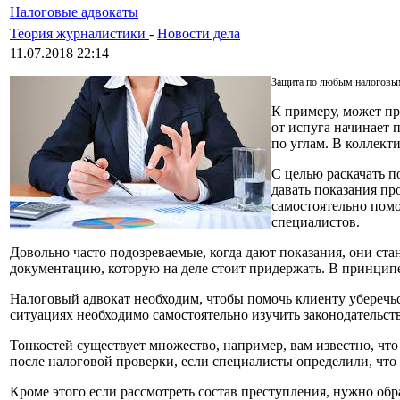
Налоговые адвокаты
Теория журналистики
-
Новости дела
11.07.2018 22:14
Защита по любым налоговым
К примеру, может п
от испуга начинает 
по углам. В коллект
С целью раскачать п
давать показания пр
самостоятельно пом
специалистов.
Довольно часто подозреваемые, когда дают показания, они ста
документацию, которую на деле стоит придержать. В принцип
Налоговый адвокат необходим, чтобы помочь клиенту уберечьс
ситуациях необходимо самостоятельно изучить законодательств
Тонкостей существует множество, например, вам известно, чт
после налоговой проверки, если специалисты определили, что
Кроме этого если рассмотреть состав преступления, нужно обр