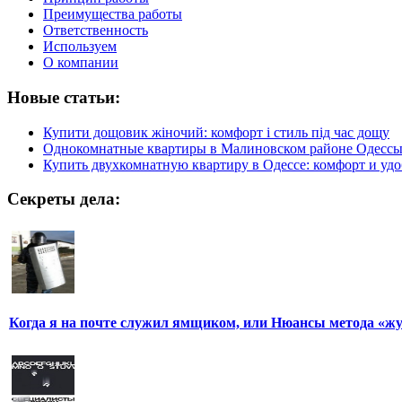
Преимущества работы
Ответственность
Используем
О компании
Новые статьи:
Купити дощовик жіночий: комфорт і стиль під час дощу
Однокомнатные квартиры в Малиновском районе Одесс
Купить двухкомнатную квартиру в Одессе: комфорт и удо
Секреты дела:
Когда я на почте служил ямщиком, или Нюансы метода «ж