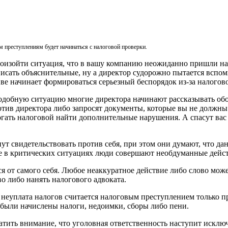
 преступлениям будет начинаться с налоговой проверки.
роизойти ситуация, что в вашу компанию неожиданно пришли н
писать объяснительные, ну а директор судорожно пытается вспо
иве начинает формироваться серьезный беспорядок из-за налогов
одобную ситуацию многие директора начинают рассказывать обо
отив директора либо запросят документы, которые вы не должны 
огать налоговой найти дополнительные нарушения. А спасут ва
нут свидетельствовать против себя, при этом они думают, что д
е в критических ситуациях люди совершают необдуманные действ
я от самого себя. Любое неаккуратное действие либо слово може
о либо нанять налогового адвоката.
о неуплата налогов считается налоговым преступлением только 
 были начислены налоги, недоимки, сборы либо пени.
атить внимание, что уголовная ответственность наступит исклю