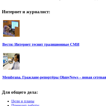
Интернет и журналист:
Вести: Интернет теснит традиционные СМИ
Membrana. Граждане-репортёры OhmyNews – новая сетева
Для общего дела:
Цели и планы
Принцип работы