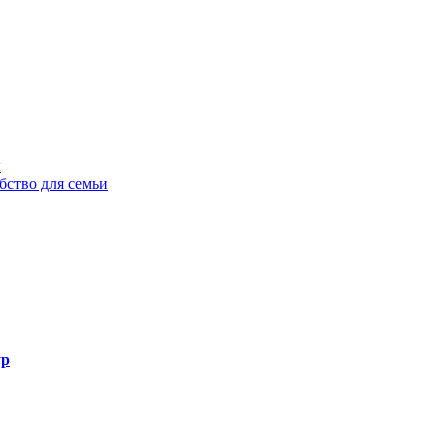
ы
бство для семьи
ур