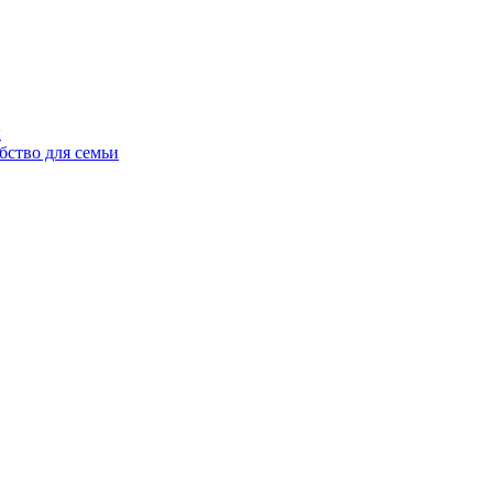
ы
бство для семьи