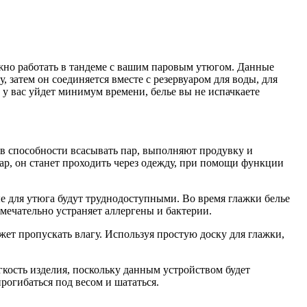
лжно работать в тандеме с вашим паровым утюгом. Данные
 затем он соединяется вместе с резервуаром для воды, для
у у вас уйдет минимум времени, белье вы не испачкаете
 в способности всасывать пар, выполняют продувку и
ар, он станет проходить через одежду, при помощи функции
е для утюга будут труднодоступными. Во время глажки белье
амечательно устраняет аллергены и бактерии.
жет пропускать влагу. Используя простую доску для глажки,
гкость изделия, поскольку данным устройством будет
рогибаться под весом и шататься.