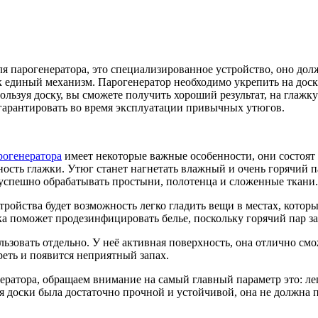
для парогенератора, это специализированное устройство, оно до
 единый механизм. Парогенератор необходимо укрепить на доску,
ользуя доску, вы сможете получить хороший результат, на глажк
гарантировать во время эксплуатации привычных утюгов.
рогенератора
имеет некоторые важные особенности, они состоят
сть глажки. Утюг станет нагнетать влажный и очень горячий п
 успешно обрабатывать простыни, полотенца и сложенные ткани.
ойства будет возможность легко гладить вещи в местах, которы
ска поможет продезинфицировать белье, поскольку горячий пар з
ьзовать отдельно. У неё активная поверхность, она отлично смо
преть и появится неприятный запах.
ератора, обращаем внимание на самый главный параметр это: ле
 доски была достаточно прочной и устойчивой, она не должна п