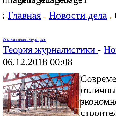
:
Главная
Новости дела
О металлоконструкциях
Теория журналистики
-
Но
06.12.2018 00:08
Совреме
отличны
экономн
строите