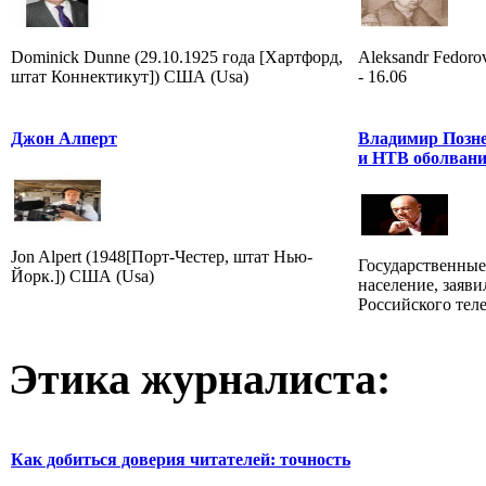
Dominick Dunne (29.10.1925 года [Хартфорд,
Aleksandr Fedorov
штат Коннектикут]) США (Usa)
- 16.06
Джон Алперт
Владимир Позне
и НТВ оболвани
Jon Alpert (1948[Порт-Честер, штат Нью-
Государственные
Йорк.]) США (Usa)
население, заяв
Российского тел
Этика журналиста:
Как добиться доверия читателей: точность