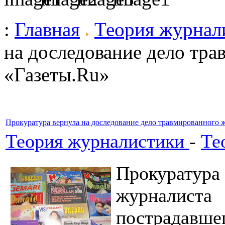
:
Главная
Теория журнал
на доследование дело тр
«Газеты.Ru»
Прокуратура вернула на доследование дело травмированного 
Теория журналистики
-
Те
Прокуратура
журналист
пострадавше