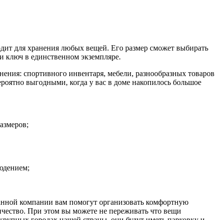
одит для хранения любых вещей. Его размер сможет выбирать
и ключ в единственном экземпляре.
ения: спортивного инвентаря, мебели, разнообразных товаров
роятно выгодными, когда у вас в доме накопилось большое
азмеров;
юдением;
ованной компании вам помогут организовать комфортную
ичество. При этом вы можете не переживать что вещи
крупных городах нашей страны, они будут иметь парковку и