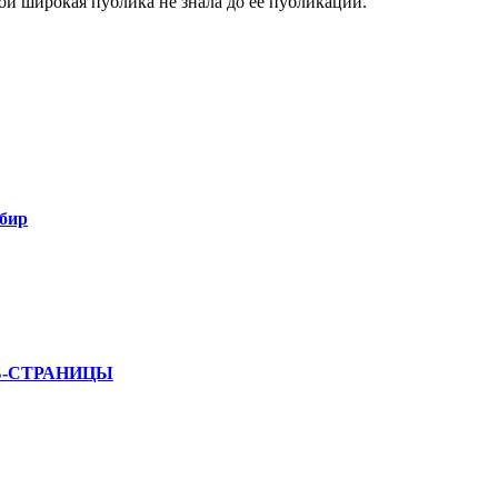
й широкая публика не знала до ее публикации.
бир
Б-СТРАНИЦЫ