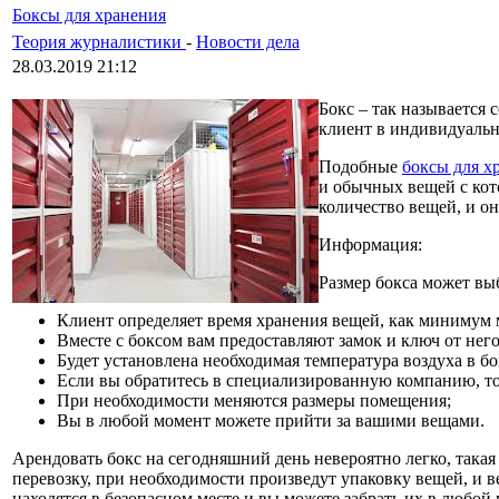
Боксы для хранения
Теория журналистики
-
Новости дела
28.03.2019 21:12
Бокс – так называется
клиент в индивидуальн
Подобные
боксы для х
и обычных вещей с кот
количество вещей, и о
Информация:
Размер бокса может вы
Клиент определяет время хранения вещей, как минимум 
Вместе с боксом вам предоставляют замок и ключ от него
Будет установлена необходимая температура воздуха в бо
Если вы обратитесь в специализированную компанию, то
При необходимости меняются размеры помещения;
Вы в любой момент можете прийти за вашими вещами.
Арендовать бокс на сегодняшний день невероятно легко, така
перевозку, при необходимости произведут упаковку вещей, и 
находятся в безопасном месте и вы можете забрать их в любо