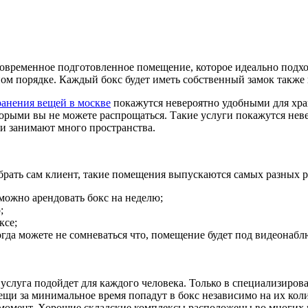
 современное подготовленное помещение, которое идеально подх
ом порядке. Каждый бокс будет иметь собственный замок также 
ранения вещей в москве
покажутся невероятно удобными для хран
орыми вы не можете распрощаться. Такие услуги покажутся неве
ни занимают много пространства.
брать сам клиент, такие помещения выпускаются самых разных р
можно арендовать бокс на неделю;
;
ксе;
гда можете не сомневаться что, помещение будет под видеонабл
я услуга подойдет для каждого человека. Только в специализир
вещи за минимальное время попадут в бокс независимо на их кол
й момент. Хорошие складские комплексы расположены во многих 