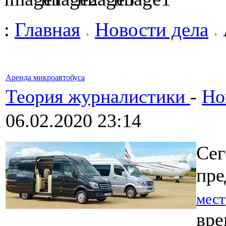
:
Главная
Новости дела
Аренда микроавтобуса
Теория журналистики
-
Но
06.02.2020 23:14
Сег
пре
мест
вре