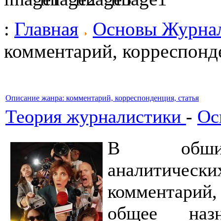
:
Главная
Основы Журна
комментарий, корреспонде
Описание жанра: комментарий, корреспонденция, статья
Теория журналистики
-
Ос
В обширн
аналитически
комментарий, 
общее назн