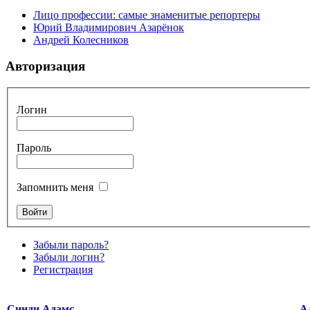
Лицо профессии: самые знаменитые репортеры
Юрий Владимирович Азарёнок
Андрей Колесников
Авторизация
Логин
Пароль
Запомнить меня
Забыли пароль?
Забыли логин?
Регистрация
Синди Адамс
А