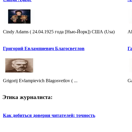
Cindy Adams ( 24.04.1925 года [Нью-Йорк]) США (Usa)
Al
Григорий Евлампиевич Благосветлов
Г
Grigorij Evlampievich Blagosvetlov ( ...
Ga
Этика журналиста:
Как добиться доверия читателей: точность