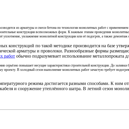
озводятся из арматуры и смеси бетона по технологии монолитных работ с применением
роительные конструкции всевозможных форм. К важным этапам проведения монолитных
 её уплотнение, увлажнение монолитной конструкции или её подогрев, а также демонтаж 
ых конструкций по такой методике производится на базе утве
лической арматуры и проволоки. Разнообразные формы размещают
х работ
обычно подразумевает использование металлопроката дл
ния серьёзно повышает несущие характеристики строительной конструкции. До заливки 
му проекту. В холодный сезон выполнение монолитных работ зачастую требует подогре
пературного режима достигается разными способами. К ним от
 кабеля и сооружение утеплённого шатра. В летний сезон мон