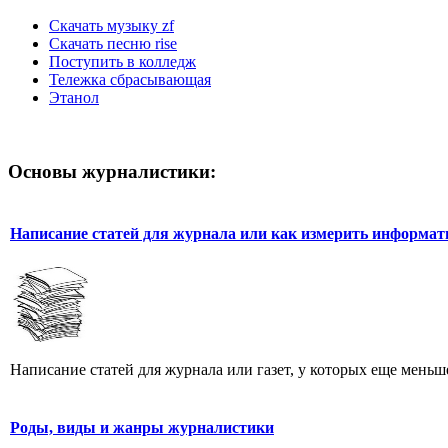
Скачать музыку zf
Скачать песню rise
Поступить в колледж
Тележка сбрасывающая
Этанол
Основы журналистики:
Написание статей для журнала или как измерить информат
Написание статей для журнала или газет, у которых еще меньше
Роды, виды и жанры журналистики