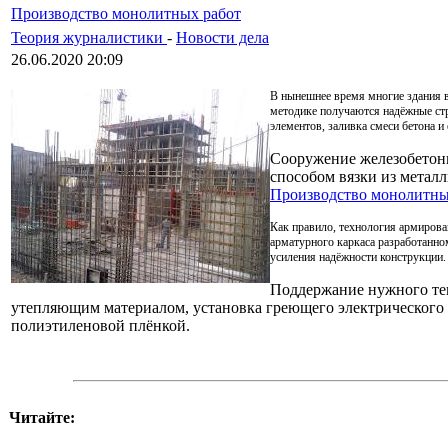
Производство монолитных работ
Теория журналистики
-
Новости дела
26.06.2020 20:09
В нынешнее время многие здания в
методике получаются надёжные ст
элементов, заливка смеси бетона и
Сооружение железобетонн
способом вязки из метал
Производство монолитны
Как правило, технология армирова
арматурного каркаса разработанно
усиления надёжности конструкции.
Поддержание нужного тем
утепляющим материалом, установка греющего электрического
полиэтиленовой плёнкой.
Читайте: