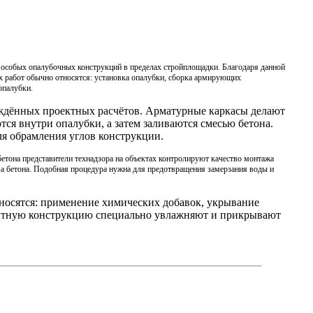
 особых опалубочных конструкций в пределах стройплощадки. Благодаря данной
 работ обычно относятся: установка опалубки, сборка армирующих
опалубки.
рждённых проектных расчётов. Арматурные каркасы делают
ся внутри опалубки, а затем заливаются смесью бетона.
я обрамления углов конструкции.
бетона представители технадзора на объектах контролируют качество монтажа
ва бетона. Подобная процедура нужна для предотвращения замерзания воды и
носятся: применение химических добавок, укрывание
олитную конструкцию специально увлажняют и прикрывают