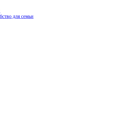
ы
бство для семьи