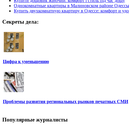
Купити дощовик жіночий: комфорт і стиль під час дощу
Однокомнатные квартиры в Малиновском районе Одесс
Купить двухкомнатную квартиру в Одессе: комфорт и удо
Секреты дела:
Цифра к уменьшению
Проблемы развития региональных рынков печатных СМИ
Популярные журналисты