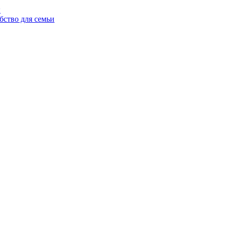
ы
бство для семьи