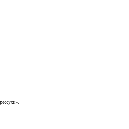
рессухи».