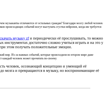
же чем музыканты отличаются от остальных граждан? Благодаря мозгу любой человек
ков происходящих событий могут выступать сгустки нейронов, когда им требуется
скачать музыку zf
и периодически её прослушивать, то можно
х инструментах достаточно сложно учиться играть и на это у
 при этом получать положительные эмоции.
ский мир. Из-за важных событий, которые происходили во втором мире даже
ст каждый человек может прочитать по-своему.
 есть человек, осознающий концепцию и умеющий её
 до мозга и превращаются в музыку, но воспринимающие её