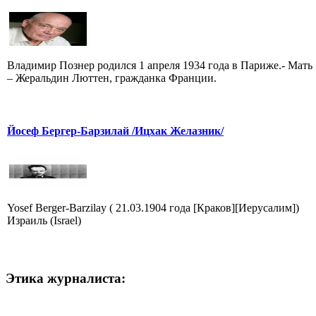
Владимир Познер родился 1 апреля 1934 года в Париже.- Мать
– Жеральдин Люттен, гражданка Франции.
Йосеф Бергер-Барзилай /Ицхак Желазник/
Yosef Berger-Barzilay ( 21.03.1904 года [Краков][Иерусалим])
Израиль (Israel)
Этика журналиста: