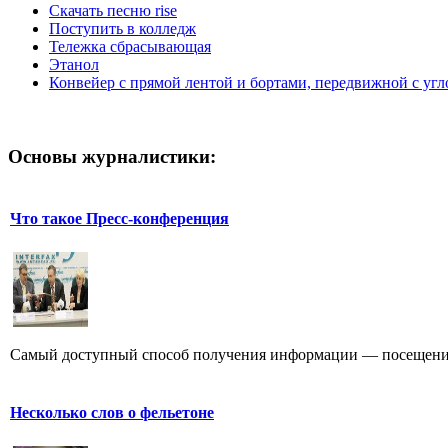
Скачать песню rise
Поступить в колледж
Тележка сбрасывающая
Этанол
Конвейер с прямой лентой и бортами, передвижной с угл
Основы журналистики:
Что такое Пресс-конференция
Самый доступный способ получения информации — посещение
Несколько слов о фельетоне