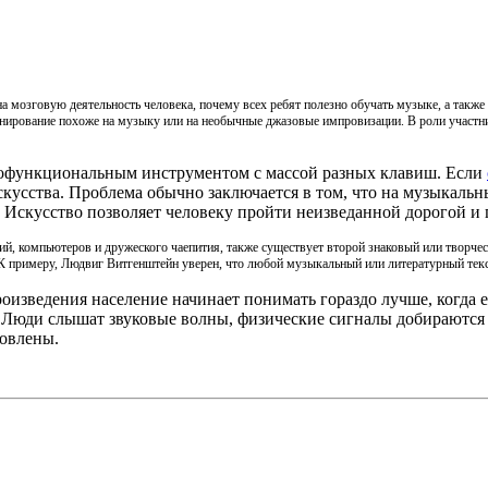
на мозговую деятельность человека, почему всех ребят полезно обучать музыке, а так
онирование похоже на музыку или на необычные джазовые импровизации. В роли участни
гофункциональным инструментом с массой разных клавиш. Если
кусства. Проблема обычно заключается в том, что на музыкальны
 Искусство позволяет человеку пройти неизведанной дорогой и
й, компьютеров и дружеского чаепития, также существует второй знаковый или творче
 К примеру, Людвиг Витгенштейн уверен, что любой музыкальный или литературный тек
оизведения население начинает понимать гораздо лучше, когда
. Люди слышат звуковые волны, физические сигналы добираются
овлены.