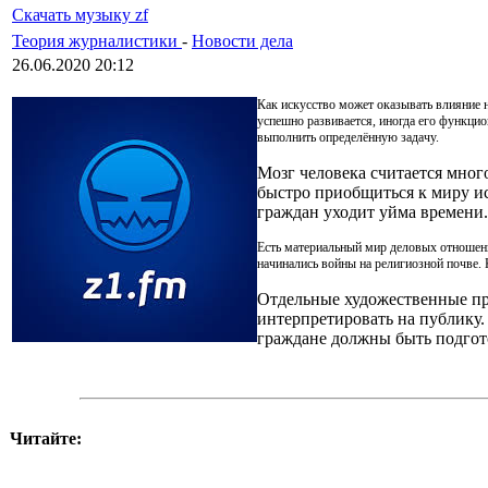
Скачать музыку zf
Теория журналистики
-
Новости дела
26.06.2020 20:12
Как искусство может оказывать влияние 
успешно развивается, иногда его функци
выполнить определённую задачу.
Мозг человека считается мно
быстро приобщиться к миру ис
граждан уходит уйма времени.
Есть материальный мир деловых отношени
начинались войны на религиозной почве.
Отдельные художественные пр
интерпретировать на публику
граждане должны быть подгот
Читайте: