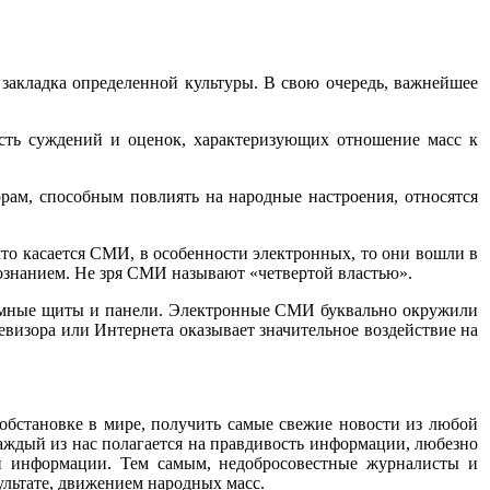
 закладка определенной культуры. В свою очередь, важнейшее
сть суждений и оценок, характеризующих отношение масс к
ам, способным повлиять на народные настроения, относятся
что касается СМИ, в особенности электронных, то они вошли в
сознанием. Не зря СМИ называют «четвертой властью».
кламные щиты и панели. Электронные СМИ буквально окружили
евизора или Интернета оказывает значительное воздействие на
 обстановке в мире, получить самые свежие новости из любой
каждый из нас полагается на правдивость информации, любезно
й информации. Тем самым, недобросовестные журналисты и
льтате, движением народных масс.