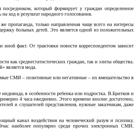
я посредником, который формирует у граждан определенное
на ход и результат народного голосования.
же пропаганда, только направленная чаще всего на интересы
ддержку больных детей. Это является одной из положительных
ли иной факт. От трактовки новости корреспондентом зависит
ти как среднестатистических граждан, так и элиты общества.
й» является мода.
гаемые СМИ – позитивные или негативные – их вмешательство в
е индивида, в особенности ребенка или подростка. В.Бритков и
римерно 4 часа ежедневно. Этого времени вполне достаточно,
елей и слушателей представления, нужные заказчикам, даже
мощный канал воздействия на человеческий разум и психику.
сейчас наиболее популярно среди прочих электронных СМИ.