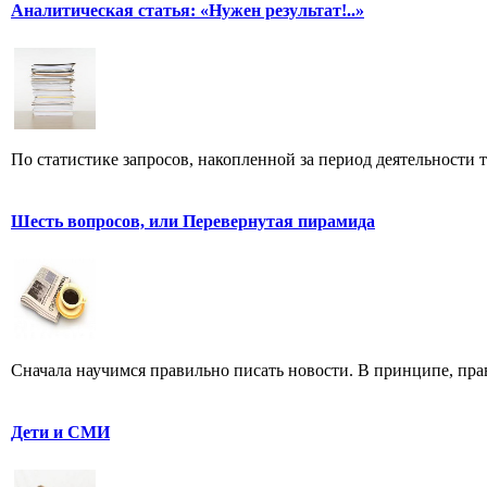
Аналитическая статья: «Нужен результат!..»
По статистике запросов, накопленной за период деятельности т
Шесть вопросов, или Перевернутая пирамида
Сначала научимся правильно писать новости. В принципе, прав
Дети и СМИ