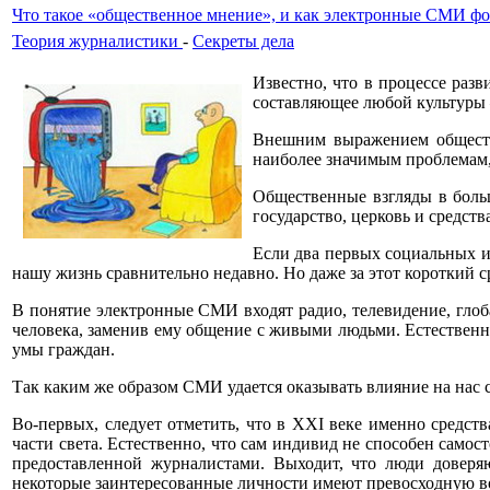
Что такое «общественное мнение», и как электронные СМИ фо
Теория журналистики
-
Секреты дела
Известно, что в процессе раз
составляющее любой культуры 
Внешним выражением обществ
наиболее значимым проблемам,
Общественные взгляды в боль
государство, церковь и средст
Если два первых социальных ин
нашу жизнь сравнительно недавно. Но даже за этот короткий 
В понятие электронные СМИ входят радио, телевидение, гло
человека, заменив ему общение с живыми людьми. Естественно
умы граждан.
Так каким же образом СМИ удается оказывать влияние на нас
Во-первых, следует отметить, что в XXI веке именно средст
части света. Естественно, что сам индивид не способен само
предоставленной журналистами. Выходит, что люди довер
некоторые заинтересованные личности имеют превосходную во