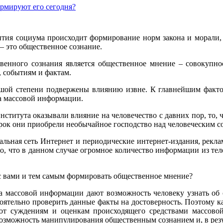
рмируют его сегодня?
вития социума происходит формирование норм закона и морали,
– это общественное сознание.
енного сознания является общественное мнение – совокупно
 событиям и фактам.
шой степени подвержены влиянию извне. К главнейшим фактор
ва массовой информации.
ститута оказывали влияние на человечество с давних пор, то, 
срок они приобрели необычайное господство над человеческим 
бальная сеть Интернет и периодические интернет-издания, ре
, что в данном случае огромное количество информации из тел
 с вами и тем самым формировать общественное мнение?
ва массовой информации дают возможность человеку узнать об
стоятельно проверить данные факты на достоверность. Поэтому 
яют суждениям и оценкам происходящего средствами массово
зможность манипулирования общественным сознанием и, в резу