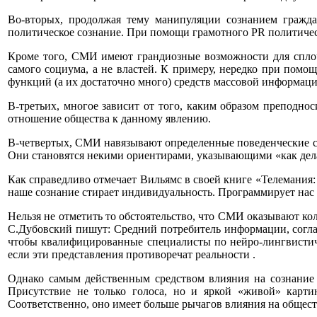
Во-вторых, продолжая тему манипуляции сознанием гражда
политическое сознание. При помощи грамотного PR политическ
Кроме того, СМИ имеют грандиозные возможности для сплоче
самого социума, а не властей. К примеру, нередко при помо
функций (а их достаточно много) средств массовой информаци
В-третьих, многое зависит от того, каким образом преподно
отношение общества к данному явлению.
В-четвертых, СМИ навязывают определенные поведенческие ст
Они становятся некими ориентирами, указывающими «как делать
Как справедливо отмечает Вильямс в своей книге «Телемания:
наше сознание стирает индивидуальность. Программирует нас 
Нельзя не отметить то обстоятельство, что СМИ оказывают кол
С.Дубовский пишут: Средний потребитель информации, соглас
чтобы квалифицированные специалисты по нейро-лингвистич
если эти представления противоречат реальности .
Однако самым действенным средством влияния на сознание с
Присутствие не только голоса, но и яркой «живой» карти
Соответственно, оно имеет больше рычагов влияния на общест