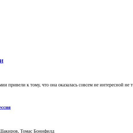
ФИ
и привели к тому, что она оказалась совсем не интересной не т
ессия
Шакиров, Томас Бонифилд