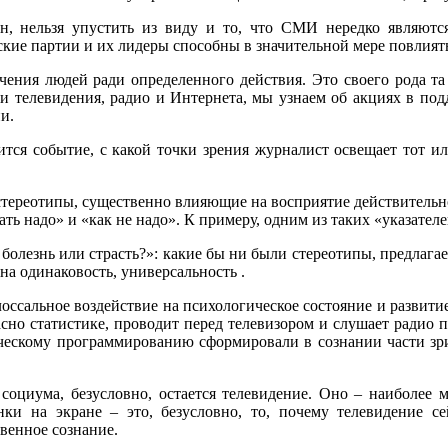
н, нельзя упустить из виду и то, что СМИ нередко являютс
ие партии и их лидеры способны в значительной мере повлиять 
ния людей ради определенного действия. Это своего рода та 
щи телевидения, радио и Интернета, мы узнаем об акциях в по
и.
сится событие, с какой точки зрения журналист освещает тот и
ереотипы, существенно влияющие на восприятие действительнос
 надо» и «как не надо». К примеру, одним из таких «указателе
 болезнь или страсть?»: какие бы ни были стереотипы, предла
на одинаковость, универсальность .
оссальное воздействие на психологическое состояние и развити
но статистике, проводит перед телевизором и слушает радио п
ескому программированию сформировали в сознании части зрит
оциума, безусловно, остается телевидение. Оно – наиболее 
нки на экране – это, безусловно, то, почему телевидение 
венное сознание.