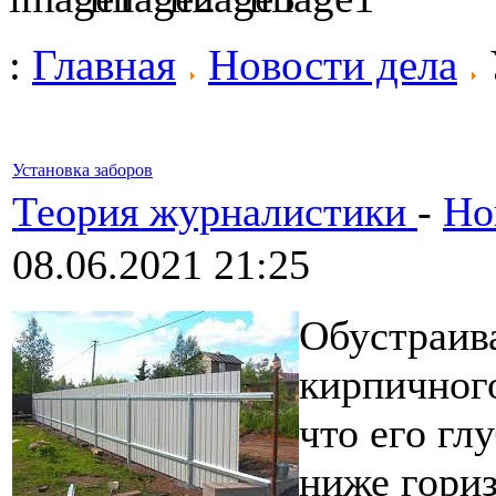
:
Главная
Новости дела
Установка заборов
Теория журналистики
-
Но
08.06.2021 21:25
Обустраив
кирпичног
что его гл
ниже гориз