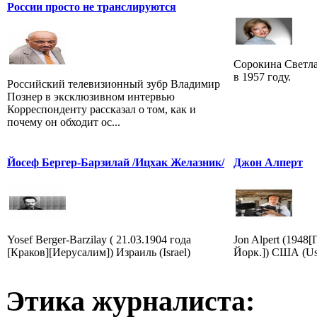
России просто не транслируются
Сорокина Светла
в 1957 году.
Российский телевизионный зубр Владимир
Познер в эксклюзивном интервью
Корреспонденту рассказал о том, как и
почему он обходит ос...
Йосеф Бергер-Барзилай /Ицхак Желазник/
Джон Алперт
Yosef Berger-Barzilay ( 21.03.1904 года
Jon Alpert (1948
[Краков][Иерусалим]) Израиль (Israel)
Йорк.]) США (Us
Этика журналиста: