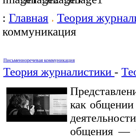
:
Главная
Теория журнал
коммуникация
Письменноречевая коммуникация
Теория журналистики
-
Те
Представлен
как общении
деятельнос
общения — 