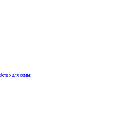
ы
бство для семьи