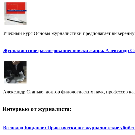
Учебный курс Основы журналистики предполагает выверенную,
Журналистское расследование: поиски жанра. Александр С
Александр Станько. доктор филологиеских наук, профессор к
Интервью от журналиста:
Всеволод Богданов: Практически все журналистские убийс