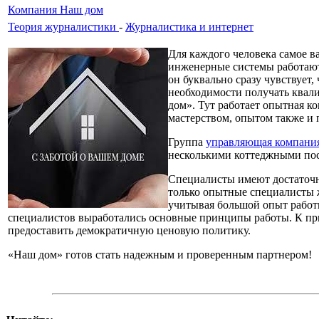
Компания Наш дом
Теория журналистики
-
Журналистика и интернет
Для каждого человека самое в
инженерные системы работают 
он буквально сразу чувствует,
необходимости получать квал
дом». Тут работает опытная к
мастерством, опытом также и
Группа
управляющая компания
несколькими коттеджными пос
Специалисты имеют достаточн
только опытные специалисты ж
учитывая большой опыт работ
специалистов выработались основные принципы работы. К пр
предоставить демократичную ценовую политику.
«Наш дом» готов стать надежным и проверенным партнером!