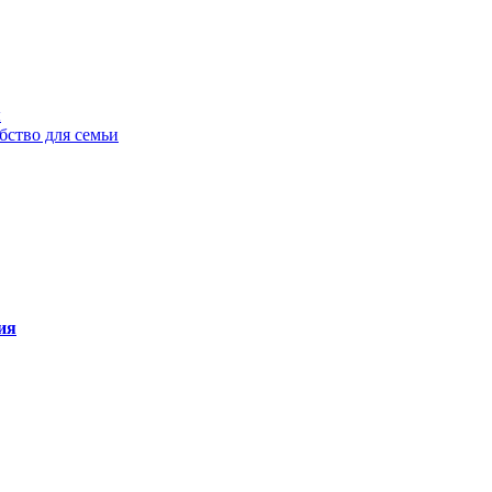
ы
бство для семьи
ия