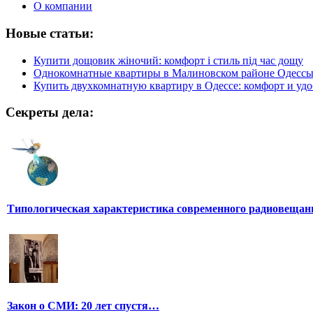
О компании
Новые статьи:
Купити дощовик жіночий: комфорт і стиль під час дощу
Однокомнатные квартиры в Малиновском районе Одесс
Купить двухкомнатную квартиру в Одессе: комфорт и удо
Секреты дела:
Типологическая характеристика современного радиовещан
Закон о СМИ: 20 лет спустя…