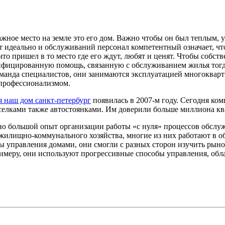
ажное место на земле это его дом. Важно чтобы он был теплым, 
идеально и обслуживаний персонал компетентный означает, что 
 что пришел в то место где его ждут, любят и ценят. Чтобы соб
ифицированную помощь, связанную с обслуживанием жилья тогд
оманда специалистов, они занимаются эксплуатацией многоквар
 профессионализмом.
 наш дом санкт-петербург
появилась в 2007-м году. Сегодня ко
елками также автостоянками. Им доверили больше миллиона к
о большой опыт организации работы «с нуля» процессов обслу
илищно-коммунального хозяйства, многие из них работают в об
ы управления домами, они смогли с разных сторон изучить рын
имеру, они используют прогрессивные способы управления, обл