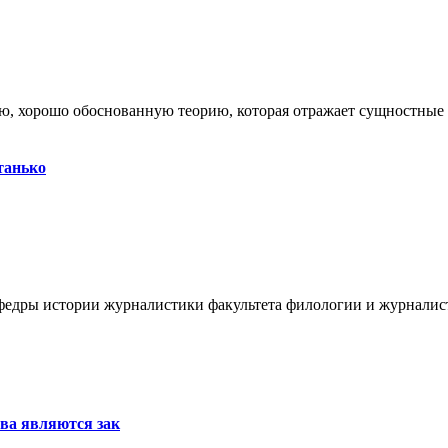
 хорошо обоснованную теорию, которая отражает сущностные сво
танько
афедры истории журналистики факультета филологии и журналист
тва являются зак