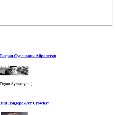
Тигран Суренович Айрапетян
Tigran Ayrapetyan ( ...
Энн Лэндерс /Рут Crowley/