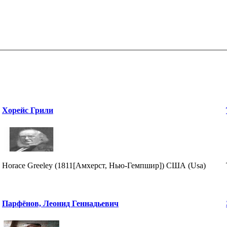
Хорейс Грили
Horace Greeley (1811[Амхерст, Нью-Гемпшир]) США (Usa)
Парфёнов, Леонид Геннадьевич