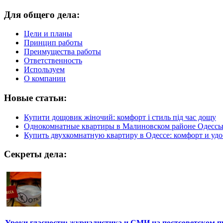
Для общего дела:
Цели и планы
Принцип работы
Преимущества работы
Ответственность
Используем
О компании
Новые статьи:
Купити дощовик жіночий: комфорт і стиль під час дощу
Однокомнатные квартиры в Малиновском районе Одесс
Купить двухкомнатную квартиру в Одессе: комфорт и удо
Секреты дела:
Уроки гласности: журналистика и СМИ на постсоветском п