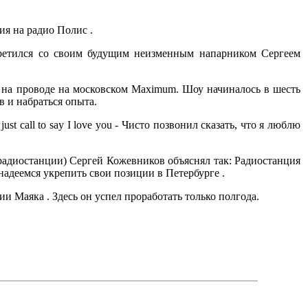
я на радио Полис .
третился со своим будущим неизменным напарником Сергеем
и на проводе на московском Maximum. Шоу начиналось в шесть
в и набраться опыта.
t call to say I love you - Чисто позвонил сказать, что я люблю
адиостанции) Сергей Кожевников объяснял так: Радиостанция
 надеемся укрепить свои позиции в Петербурге .
и Маяка . Здесь он успел проработать только полгода.