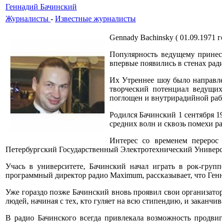
Геннадий Бачинский
Журналисты
-
Известные журналисты
Gennady Bachinsky ( 01.09.1971 го
Популярность ведущему принес
впервые появились в стенах рад
Их Утреннее шоу было направлен
творческий потенциал ведущи
поглощен и внутрирадийной рабо
Родился Бачинский 1 сентября 1
средних волн и сквозь помехи ра
Интерес со временем перерос 
Петербургский Государственный Электротехнический Универси
Учась в университете, Бачинский начал играть в рок-груп
программный директор радио Maximum, рассказывает, что Ген
Уже гораздо позже Бачинский вновь проявил свои организат
людей, начиная с тех, кто гуляет на всю стипендию, и заканчи
В радио Бачинского всегда привлекала возможность продвиг