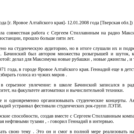
да [г. Яровое Алтайского края]- 12.01.2008 года [Тверская обл.]) 
ла совместная работа с Сергеем Стиллавиным на радио Макси
иостанции, прошло больше пяти лет.
о на студенческую аудиторию, но в итоге слушали их и подрос
х. Бачинский был автором множества розыгрышей и шуток, 
той: делал для Максимума новые рубашки , новые джинглы , и т
971 года, в городе Яровое Алтайского края. Геннадий еще в дет
збирать голоса из чужих миров .
в серьезное увлечение: в школе Бачинский записался в ра
тет, на факультете автоматики и вычислительной техники.
пе и одновременно организовывать студенческие концерты. А
надий устраивал фестивали студенческих рок-групп ЛЭТИ.
орские способности, создав вместе с Сергеем Стиллавиным ком
вая нефтяными тузами , - говорил Геннадий в интервью.
ать свою тему . Это он и смог в полной мере реализовать н