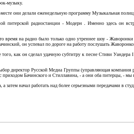
ок-музыку.
 Вместе они делали еженедельную программу Музыкальная полици
тной питерской радиостанции - Модерн . Именно здесь он вс
то время на радио было только одно утреннее шоу - Жаворонк
 Бачинский, он успевал по дороге на работу послушать Жаворонко
го, как он сделал удачную субтитру к песне Стиви Уандера I jus
выбор директор Русской Медиа Группы (управляющая компания р
 с приходом Бачинского и Стиллавина, - а они оба питерцы, - мы
а затем начал работать над более серьезными передачами в студи