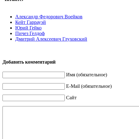
Александр Федорович Воейков
Кейт Гаррауэй
Юрий Гейко
Пичез Гелдоф
Дмитрий Алексеевич Глуховский
Добавить комментарий
Имя (обязательное)
E-Mail (обязательное)
Сайт