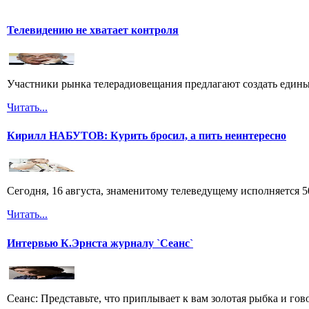
Телевидению не хватает контроля
Участники рынка телерадиовещания предлагают создать едины
Читать...
Кирилл НАБУТОВ: Курить бросил, а пить неинтересно
Сегодня, 16 августа, знаменитому телеведущему исполняется
Читать...
Интервью К.Эрнста журналу `Сеанс`
Сеанс: Представьте, что приплывает к вам золотая рыбка и гов