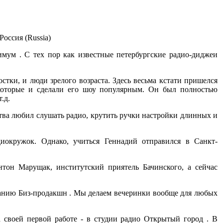
Россия (Russia)
мум . С тех пор как известные петербургские радио-диджеи
тки, и люди зрелого возраста. Здесь весьма кстати пришелся
которые и сделали его шоу популярным. Он был полностью
.д.
ства любил слушать радио, крутить ручки настройки длинных и
диокружок. Однако, учиться Геннадий отправился в Санкт-
нтон Марущак, институтский приятель Бачинского, а сейчас
панию Биз-продакшн . Мы делаем вечеринки вообще для любых
а своей первой работе - в студии радио Открытый город . В