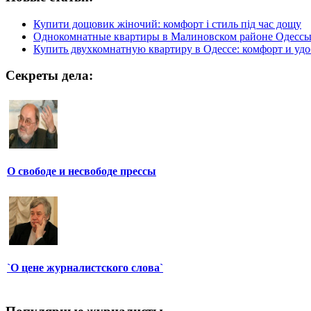
Купити дощовик жіночий: комфорт і стиль під час дощу
Однокомнатные квартиры в Малиновском районе Одесс
Купить двухкомнатную квартиру в Одессе: комфорт и удо
Секреты дела:
О свободе и несвободе прессы
`О цене журналистского слова`