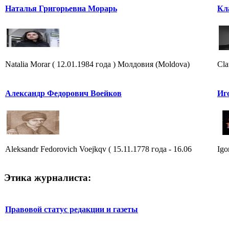
Наталья Григорьевна Морарь
Кл
Natalia Morar ( 12.01.1984 года ) Молдовия (Moldova)
Cla
Александр Федорович Воейков
Иг
Aleksandr Fedorovich Voejkqv ( 15.11.1778 года - 16.06
Igo
Этика журналиста:
Правовой статус редакции и газеты