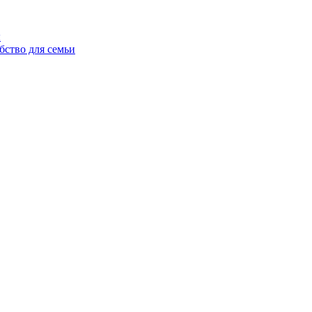
ы
бство для семьи