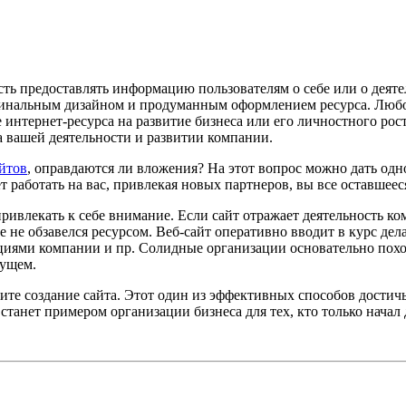
сть предоставлять информацию пользователям о себе или о деяте
нальным дизайном и продуманным оформлением ресурса. Любой
 интернет-ресурса на развитие бизнеса или его личностного рос
а вашей деятельности и развитии компании.
айтов
, оправдаются ли вложения? На этот вопрос можно дать одно
т работать на вас, привлекая новых партнеров, вы все оставшее
привлекать к себе внимание. Если сайт отражает деятельность к
е не обзавелся ресурсом. Веб-сайт оперативно вводит в курс де
циями компании и пр. Солидные организации основательно поход
дущем.
те создание сайта. Этот один из эффективных способов достичь
танет примером организации бизнеса для тех, кто только начал