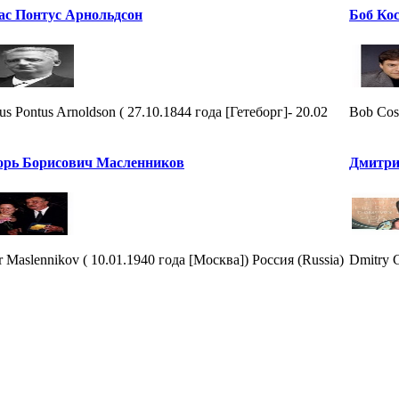
ас Понтус Арнольдсон
Боб Кос
us Pontus Arnoldson ( 27.10.1844 года [Гетеборг]- 20.02
Bob Cos
орь Борисович Масленников
Дмитри
r Maslennikov ( 10.01.1940 года [Москва]) Россия (Russia)
Dmitry 