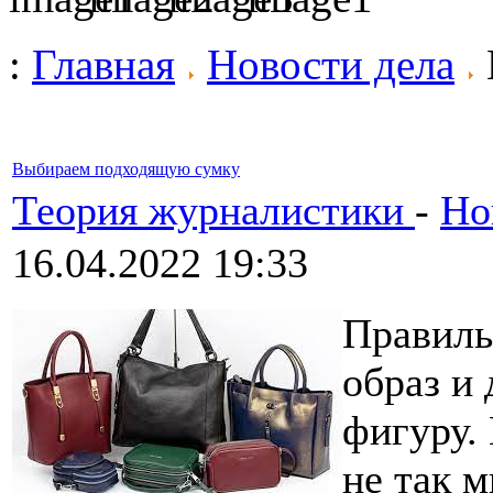
:
Главная
Новости дела
Выбираем подходящую сумку
Теория журналистики
-
Но
16.04.2022 19:33
Правиль
образ и
фигуру.
не так м