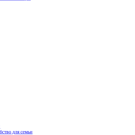
ы
бство для семьи