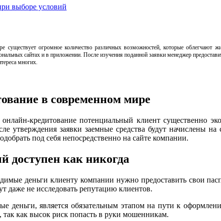
 при выборе условий
 существует огромное количество различных возможностей, которые облегчают жиз
альных сайтах и в приложении. После изучения поданной заявки менеджер предостави
нтереса многих.
ование в современном мире
 онлайн-кредитование потенциальный клиент существенно эко
сле утверждения заявки заемные средства будут начислены на 
одобрать под себя непосредственно на сайте компании.
й доступен как никогда
димые деньги клиенту компании нужно предоставить свои пас
т даже не исследовать репутацию клиентов.
ные деньги, является обязательным этапом на пути к оформлени
 так как высок риск попасть в руки мошенникам.