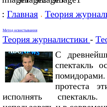
:
Главная
Теория журнал
Метод освистывания
Теория журналистики
-
Те
С древнейш
спектакль о
помидорам
протеста э
исполнять спектакль