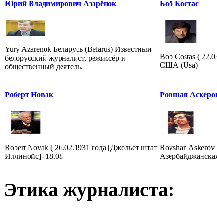
Юрий Владимирович Азарёнок
Боб Костас
Yury Azarenok Беларусь (Belarus) Известный
Bob Costas ( 22.
белорусский журналист, режиссёр и
США (Usa)
общественный деятель.
Роберт Новак
Ровшан Аскеро
Robert Novak ( 26.02.1931 года [Джольет штат
Rovshan Askerov (
Иллинойс]- 18.08
Азербайджанская
Этика журналиста: