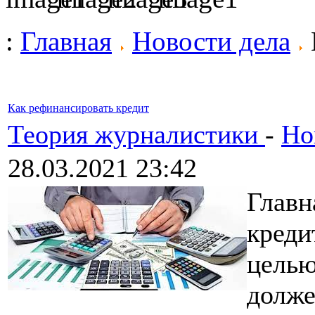
:
Главная
Новости дела
Как рефинансировать кредит
Теория журналистики
-
Но
28.03.2021 23:42
Главн
креди
целью
долже