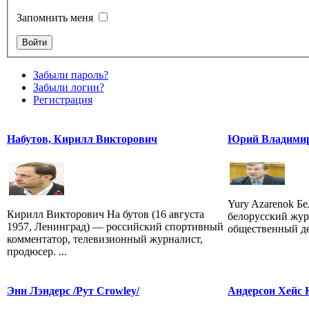
Запомнить меня
Забыли пароль?
Забыли логин?
Регистрация
Набутов, Кирилл Викторович
Юрий Владимир
Yury Azarenok Бе
Кирилл Викторович На бутов (16 августа
белорусский жур
1957, Ленинград) — российский спортивный
общественный де
комментатор, телевизионный журналист,
продюсер. ...
Энн Лэндерс /Рут Crowley/
Андерсон Хейс 