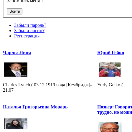
Запомнить меня
Забыли пароль?
Забыли логин?
Регистрация
Чарльз Линч
Юрий Гейко
Charles Lynch ( 03.12.1919 года [Кембридж]-
Yuriy Geiko ( ...
21.07
Наталья Григорьевна Морарь
Познер: Говори
трудно, но мож