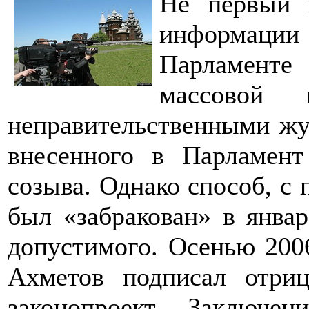
Не первый 
информации 
Парламенте
массовой и
неправительственными жу
внесенного в Парламент
созыва. Однако способ, с
был «забракован» в январ
допустимого. Осенью 200
Ахметов подписал отриц
законопроект. Заключен