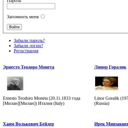
Пароль
Запомнить меня
Забыли пароль?
Забыли логин?
Регистрация
Эрнесто Теодоро Монета
Линор Горалик
Ernesto Teodoro Moneta (20.11.1833 года
Linor Goralik (1
[Милан][Милан]) Италия (Italy)
(Russia)
Хаим Волькович Бейдер
Ирек Минзакие