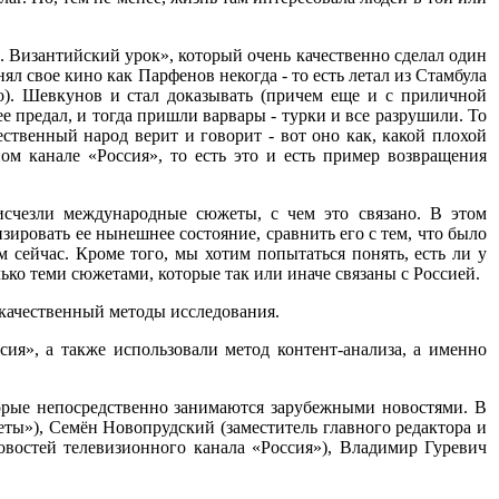
и. Византийский урок», который очень качественно сделал один
ял свое кино как Парфенов некогда - то есть летал из Стамбула
о). Шевкунов и стал доказывать (причем еще и с приличной
е предал, и тогда пришли варвары - турки и все разрушили. То
ственный народ верит и говорит - вот оно как, какой плохой
ом канале «Россия», то есть это и есть пример возвращения
исчезли международные сюжеты, с чем это связано. В этом
ровать ее нынешнее состояние, сравнить его с тем, что было
 сейчас. Кроме того, мы хотим попытаться понять, есть ли у
ько теми сюжетами, которые так или иначе связаны с Россией.
 качественный методы исследования.
я», а также использовали метод контент-анализа, а именно
орые непосредственно занимаются зарубежными новостями. В
ты»), Семён Новопрудский (заместитель главного редактора и
востей телевизионного канала «Россия»), Владимир Гуревич