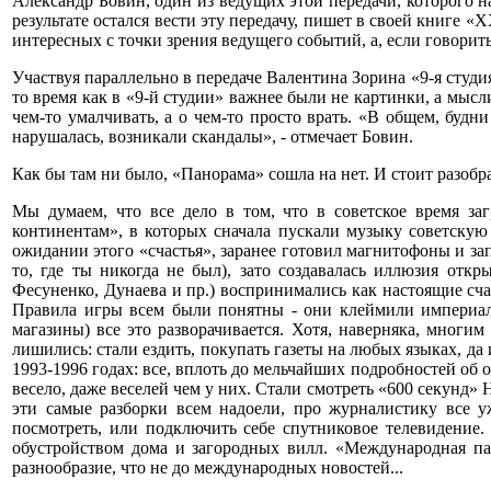
Александр Бовин, один из ведущих этой передачи, которого 
результате остался вести эту передачу, пишет в своей книге «
интересных с точки зрения ведущего событий, а, если говорить
Участвуя параллельно в передаче Валентина Зорина «9-я студ
то время как в «9-й студии» важнее были не картинки, а мысл
чем-то умалчивать, а о чем-то просто врать. «В общем, буд
нарушалась, возникали скандалы», - отмечает Бовин.
Как бы там ни было, «Панорама» сошла на нет. И стоит разобр
Мы думаем, что все дело в том, что в советское время з
континентам», в которых сначала пускали музыку советскую 
ожидании этого «счастья», заранее готовил магнитофоны и зап
то, где ты никогда не был), зато создавалась иллюзия откр
Фесуненко, Дунаева и пр.) воспринимались как настоящие сча
Правила игры всем были понятны - они клеймили империализм
магазины) все это разворачивается. Хотя, наверняка, многи
лишились: стали ездить, покупать газеты на любых языках, д
1993-1996 годах: все, вплоть до мельчайших подробностей об
весело, даже веселей чем у них. Стали смотреть «600 секунд»
эти самые разборки всем надоели, про журналистику все уж
посмотреть, или подключить себе спутниковое телевидение.
обустройством дома и загородных вилл. «Международная пан
разнообразие, что не до международных новостей...