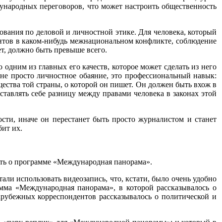
ународных переговоров, что может настроить общественность
ования по деловой и личностной этике. Для человека, который
ентов в каком-нибудь межнациональном конфликте, соблюдение
ет, должно быть превыше всего.
дним из главных его качеств, которое может сделать из него
о не просто личностное обаяние, это профессиональный навык:
ства той страны, о которой он пишет. Он должен быть вхож в
дставлять себе разницу между правами человека в законах этой
сти, иначе он перестанет быть просто журналистом и станет
бит их.
уть о программе «Международная панорама».
тали использовать видеозапись, что, кстати, было очень удобно
мма «Международная панорама», в которой рассказывалось о
рубежных корреспондентов рассказывалось о политической и