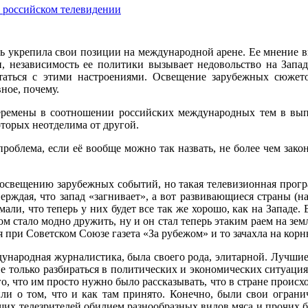
 российском телевидении
вь укрепила свои позиции на международной арене. Ее мнение 
, независимость ее политики вызывает недовольство на Запад
итаться с этими настроениями. Освещение зарубежных сюжет
вное, почему.
еремены в соотношении российских международных тем в вып
оторых неотделима от другой.
 проблема, если её вообще можно так назвать, не более чем за
 освещению зарубежных событий, но такая телевизионная прогр
верждая, что запад «загнивает», а вот развивающиеся страны (
али, что теперь у них будет все так же хорошо, как на Западе.
ом стало модно дружить, ну и он стал теперь этаким раем на зем
я при Советском Союзе газета «За рубежом» и то зачахла на кор
ждународная журналистика, была своего рода, элитарной. Лучш
е только разбираться в политических и экономических ситуациях
о, что им просто нужно было рассказывать, что в стране проис
или о том, что и как там принято. Конечно, были свои огран
их телезрителей обилием разнообразных видов мяса и прочих бла