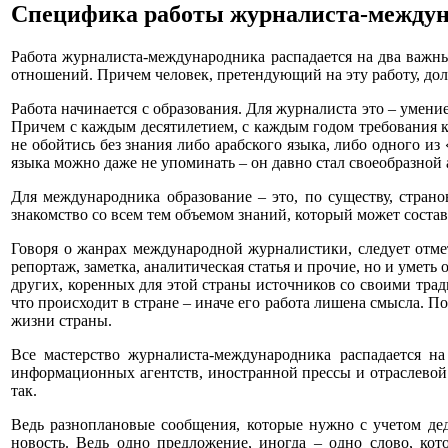
Специфика работы журналиста-между
Работа журналиста-международника распадается на два важн
отношений. Причем человек, претендующий на эту работу, дол
Работа начинается с образования. Для журналиста это – умени
Причем с каждым десятилетием, с каждым годом требования к
не обойтись без знания либо арабского языка, либо одного и
языка можно даже не упоминать – он давно стал своеобразно
Для международника образование – это, по существу, стран
знакомство со всем тем объемом знаний, который может состав
Говоря о жанрах международной журналистики, следует отмет
репортаж, заметка, аналитическая статья и прочие, но и умет
других, коренных для этой страны источников со своими тра
что происходит в стране – иначе его работа лишена смысла. 
жизни страны.
Все мастерство журналиста-международника распадается на
информационных агентств, иностранной прессы и отраслевой п
так.
Ведь разноплановые сообщения, которые нужно с учетом дед
новость. Ведь одно предложение, иногда – одно слово, ко