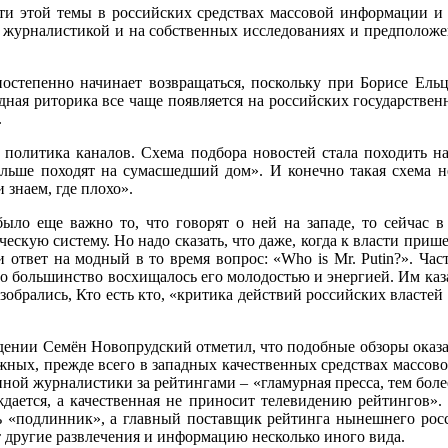
сти этой темы в российских средствах массовой информации 
й журналистикой и на собственных исследованиях и предполож
степенно начинает возвращаться, поскольку при Борисе Ельци
ная риторика все чаще появляется на российских государствен
.
политика каналов. Схема подбора новостей стала походить на 
льше походят на сумасшедший дом». И конечно такая схема не 
 знаем, где плохо».
было еще важно то, что говорят о ней на западе, то сейчас 
ескую систему. Но надо сказать, что даже, когда к власти при
ти ответ на модный в то время вопрос: «Who is Mr. Putin?». Ч
но большинство восхищалось его молодостью и энергией. Им каза
зобрались, Кто есть кто, «критика действий российских властей
дении Семён Новопрудский отметил, что подобные обзоры оказ
ных, прежде всего в западных качественных средствах массо
ной журналистики за рейтингами – «гламурная пресса, тем боле
дается, а качественная не приносит телевидению рейтингов».
ть «подлинник», а главный поставщик рейтинга нынешнего росс
 другие развлечения и информацию несколько иного вида.