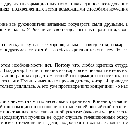
и в других информационных источниках, данное исследование
ениях, подкрепленных всеми возможными способами изучения
не все руководители западных государств были друзьями, а
ных каналах. У России же свой отдельный путь развития, свой
советскую: «у нас все хорошо, а там – наводнения, пожары,
подразумевает хотя бы какой-то критики власти, тем более,
в этом необходимости нет. Потому что, любая критика оттуда
шел Владимир Путин, подобные обзоры все еще были интересны
асть иностранных средств массовой информации относилась, по
лось, что Путин - именно тот руководитель, который приведет
 только усилилась. А это уже противоречило концепции: «о нас
ались неуместными по нескольким причинам. Конечно, отчасти
вой информации по отношению к нынешней российской власти.
е иностранная, в телевизионной рекламе (каковой чаще всего и
 Продвинутая публика не будет слушать телевизионный обзор
ийского телевидения - дети, подростки и пожилые люди с не