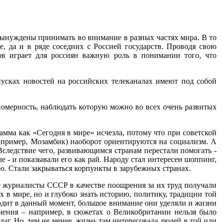
вынуждены принимать во внимание в разных частях мира. В то
е, да и в ряде соседних с Россией государств. Проводя свою
ов играет для россиян важную роль в понимании того, что
усках новостей на российских телеканалах имеют под собой
кономерность, наблюдать которую можно во всех очень развитых
амма как «Сегодня в мире» исчезла, потому что при советской
например, Мозамбик) наоборот ориентируются на социализм. А
 Вследствие чего, развивающимся странам перестали помогать -
ле - и показывали его как рай. Народу стал интересен шоппинг,
ню. Стали закрываться корпункты в зарубежных странах.
ие журналисты СССР в качестве поощрения за их труд получали
 в мире, но и глубоко знать историю, политику, традиции той
ходит в данный момент, большое внимание они уделяли и жизни
ичения – например, в сюжетах о Великобритании нельзя было
г. Но, тем не менее, жизнь там интересовала людей в той или