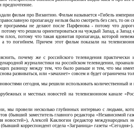
и предпочтение.
бсуждали фильм про Византию. Фильм называется «Гибель импери
авославную пропаганду нельзя было смотреть без слез, то он сн
ие программы не делают после Парфенова - потому что дорог
потому что решила ориентироваться на чуждый Запад, а Запад е
м плох, потому что такая ядовитая пропаганда, которой невеже
, а то погибнем. Причем этот фильм показали на телевизионн
снить, почему же с российского телевидения практически 
ународной журналистики на российском телевидении, проанализи
ющих разницу между тем, что было раньше и тем, что мы имеем
нова развиваться, или «зачахнет» совсем и будет ограничена тол
 новостями сегодня, мы решили использовать количественный и
рубежных и местных новостей на телевизионном канале «Росси
ции, мы провели несколько глубинных интервью с людьми, кот
тов (бывший заместитель главного редактора «Независимой газе
 новостей»), Алексей Каклюгин (редактор международных но
 (бывший корреспондент отдела «Заграница» газеты «Сегодня»).