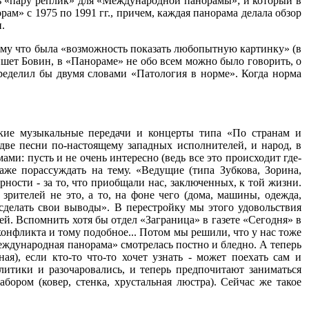
ть «пару реплик» для «Международной панорамы»; и который в
рам» с 1975 по 1991 гг., причем, каждая панорама делала обзор
.
тому что была «возможность показать любопытную картинку» (в
пишет Бовин, в «Панораме» не обо всем можно было говорить, о
пределил бы двумя словами «Патология в норме». Когда норма
якие музыкальные передачи и концерты типа «По странам и
-две песни по-настоящему западных исполнителей, и народ, в
ми: пусть и не очень интересно (ведь все это происходит где-
даже порассуждать на тему. «Ведущие (типа Зубкова, Зорина,
ности - за то, что приобщали нас, заключенных, к той жизни.
зрителей не это, а то, на фоне чего (дома, машины, одежда,
 сделать свои выводы». В перестройку мы этого удовольствия
й. Вспомнить хотя бы отдел «Заграница» в газете «Сегодня» в
онфликта и тому подобное... Потом мы решили, что у нас тоже
Международная панорама» смотрелась постно и бледно. А теперь
я), если кто-то что-то хочет узнать - может поехать сам и
литики и разочаровались, и теперь предпочитают заниматься
ором (ковер, стенка, хрустальная люстра). Сейчас же такое