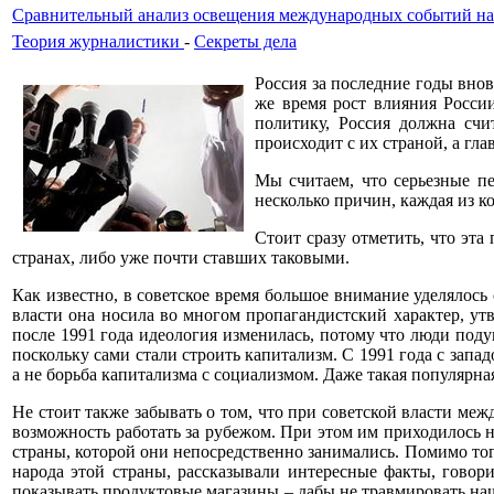
Сравнительный анализ освещения международных событий на
Теория журналистики
-
Секреты дела
Россия за последние годы вно
же время рост влияния России
политику, Россия должна сч
происходит с их страной, а гла
Мы считаем, что серьезные п
несколько причин, каждая из к
Стоит сразу отметить, что эта
странах, либо уже почти ставших таковыми.
Как известно, в советское время большое внимание уделялось
власти она носила во многом пропагандистский характер, ут
после 1991 года идеология изменилась, потому что люди подум
поскольку сами стали строить капитализм. С 1991 года с запад
а не борьба капитализма с социализмом. Даже такая популярна
Не стоит также забывать о том, что при советской власти ме
возможность работать за рубежом. При этом им приходилось н
страны, которой они непосредственно занимались. Помимо тог
народа этой страны, рассказывали интересные факты, говор
показывать продуктовые магазины – дабы не травмировать наш