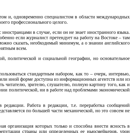
стом и, одновременно специалистом в области международных
воего профессионального целого.
 иностранцами в случае, если он не знает иностранного языка.
бенно если журналист претендует на работу на Востоке – там
 можно сказать, необходимый минимум, а о знании английского
онятным всем.
ой, политической и социальной географии, но основательное
ользоваться стандартным набором, как то – очерк, интервью,
ой или иной форме доступна из информационных агентств или из
ь читателю, зрителю, слушателю, полную картину того, как и
ении политической, ни в работе над проблемами экономической
 редакции. Работа в редакции, т.е. переработка сообщений
дставляется по большей части механической, но это совсем не
ая организация которых только и способна внести ясность в
 репутации страны или определенных ее ньюсмейкеров, урон