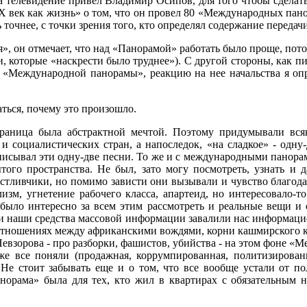
на телевидение привел Владимир Осипов, для того чтобы сдела
ХХ век как жизнь» о том, что он провел 80 «Международных пано
 точнее, с точки зрения того, кто определял содержание передачи
ия», он отмечает, что над «Панорамой» работать было проще, по
и, которые «наскрести было труднее»). С другой стороны, как 
ни «Международной панорамы», реакцию на нее начальства я о
аться, почему это произошло.
аграница была абстрактной мечтой. Поэтому придумывали вс
и социалистических стран, а напоследок, «на сладкое» - одну
исывал эти одну-две песни. То же и с международными панорама
ытого пространства. Не был, зато могу посмотреть, узнать и 
стливчики, но помимо зависти они вызывали и чувство благодар
, угнетение рабочего класса, апартеид, но интересовало-то 
м было интересно за всем этим рассмотреть и реальные вещи и
а и наши средства массовой информации завалили нас информацие
 отношениях между африканскими вождями, корни кашмирского к
 Невзорова - про разборки, фашистов, убийства - на этом фоне «
е все поняли (продажная, коррумпированная, политизированна
 Не стоит забывать еще и о том, что все вообще устали от по
орама» была для тех, кто жил в квартирах с обязательным наб