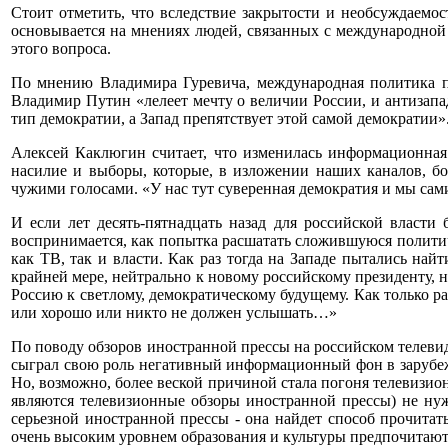
Стоит отметить, что вследствие закрытости и необсуждаемо
основывается на мнениях людей, связанных с международно
этого вопроса.
По мнению Владимира Гуревича, международная политика по
Владимир Путин «лелеет мечту о величии России, и антизапад
тип демократии, а Запад препятствует этой самой демократии»
Алексей Каклюгин считает, что изменилась информационная 
насилие и выборы, которые, в изложении наших каналов, бо
чужими голосами. «У нас тут суверенная демократия и мы сами
И если лет десять-пятнадцать назад для российской власти 
воспринимается, как попытка расшатать сложившуюся политич
как ТВ, так и власти. Как раз тогда на Западе пытались най
крайней мере, нейтрально к новому российскому президенту, 
Россию к светлому, демократическому будущему. Как только ра
или хорошо или никто не должен услышать…»
По поводу обзоров иностранной прессы на российском телеви
сыграл свою роль негативный информационный фон в зарубеж
Но, возможно, более веской причиной стала погоня телевизион
являются телевизионные обзоры иностранной прессы) не нуж
серьезной иностранной прессы - она найдет способ прочита
очень высоким уровнем образования и культуры предпочитают