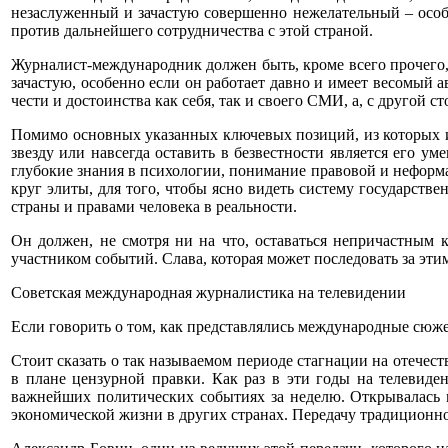
незаслуженный и зачастую совершенно нежелательный – особ
против дальнейшего сотрудничества с этой страной.
Журналист-международник должен быть, кроме всего прочего, 
зачастую, особенно если он работает давно и имеет весомый
чести и достоинства как себя, так и своего СМИ, а, с другой 
Помимо основных указанных ключевых позиций, из которых и 
звезду или навсегда оставить в безвестности является его у
глубокие знания в психологии, понимание правовой и неформ
круг элиты, для того, чтобы ясно видеть систему государстве
страны и правами человека в реальности.
Он должен, не смотря ни на что, оставаться непричастным 
участником событий. Слава, которая может последовать за эти
Советская международная журналистика на телевидении
Если говорить о том, как представлялись международные сюж
Стоит сказать о так называемом периоде стагнации на отечеств
в плане цензурной правки. Как раз в эти годы на телевид
важнейших политических событиях за неделю. Открывалась 
экономической жизни в других странах. Передачу традиционн