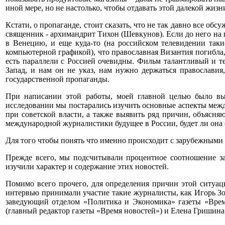
иной мере, но не настолько, чтобы отдавать этой далекой жизн
Кстати, о пропаганде, стоит сказать, что не так давно все о
священник - архимандрит Тихон (Шевкунов). Если до него на пр
в Венецию, и еще куда-то (на российском телевидении так
компьютерной графикой), что православная Византия погибла, 
есть параллели с Россией очевидны. Фильм талантливый и те
Запад, и нам он не указ, нам нужно держаться православия
государственной пропаганды.
При написании этой работы, моей главной целью было выя
исследовании мы постарались изучить основные аспекты межд
при советской власти, а также выявить ряд причин, объясня
международной журналистики будущее в России, будет ли она с
Для того чтобы понять что именно происходит с зарубежными
Прежде всего, мы подсчитывали процентное соотношение за
изучили характер и содержание этих новостей.
Помимо всего прочего, для определения причин этой ситуа
интервью принимали участие такие журналисты, как Игорь Зо
заведующий отделом «Политика и Экономика» газеты «Время
(главный редактор газеты «Время новостей») и Елена Гришина