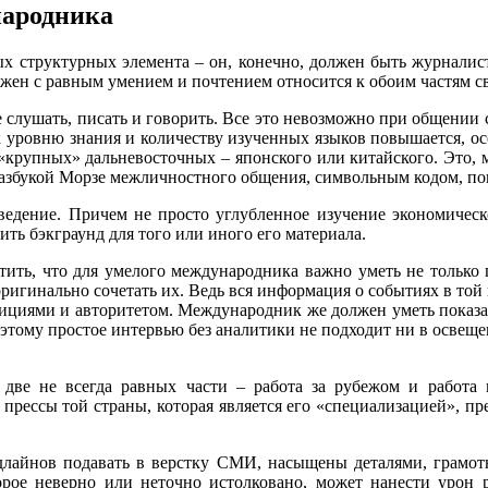
народника
ых структурных элемента – он, конечно, должен быть журнали
жен с равным умением и почтением относится к обоим частям с
е слушать, писать и говорить. Все это невозможно при общении с
 уровню знания и количеству изученных языков повышается, осо
з «крупных» дальневосточных – японского или китайского. Это,
й азбукой Морзе межличностного общения, символьным кодом, п
оведение. Причем не просто углубленное изучение экономическ
ить бэкграунд для того или иного его материала.
ить, что для умелого международника важно уметь не только п
ь оригинально сочетать их. Ведь вся информация о событиях в т
дициями и авторитетом. Международник же должен уметь показат
Поэтому простое интервью без аналитики не подходит ни в освещ
 две не всегда равных части – работа за рубежом и работа в
рессы той страны, которая является его «специализацией», пре
лайнов подавать в верстку СМИ, насыщены деталями, грамотн
торое неверно или неточно истолковано, может нанести урон