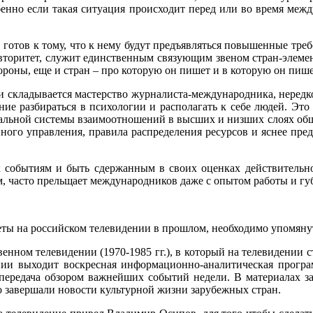
енно если такая ситуация происходит перед или во время межд
готов к тому, что к нему будут предъявляться повышенные треб
 авторитет, служит единственным связующим звеном стран-элем
стороны, еще и стран – про которую он пишет и в которую он пиш
складывается мастерство журналиста-международника, нередко о
мение разбираться в психологии и располагать к себе людей. Эт
альной системы взаимоотношений в высших и низших слоях обще
нного управления, правила распределения ресурсов и яснее пре
к событиям и быть сдержанным в своих оценках действительно
м, часто прельщает международников даже с опытом работы и гу
еты на российском телевидении в прошлом, необходимо упомян
енном телевидении (1970-1985 гг.), в который на телевидении с
ении выходит воскресная информационно-аналитическая програ
передача обзором важнейших событий недели. В материалах за
о завершали новости культурной жизни зарубежных стран.