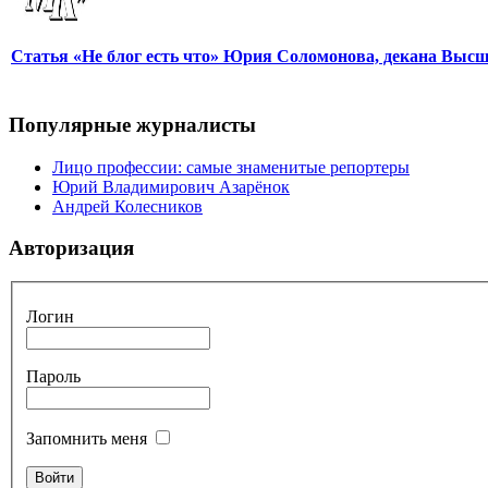
Статья «Не блог есть что» Юрия Соломонова, декана Выс
Популярные журналисты
Лицо профессии: самые знаменитые репортеры
Юрий Владимирович Азарёнок
Андрей Колесников
Авторизация
Логин
Пароль
Запомнить меня