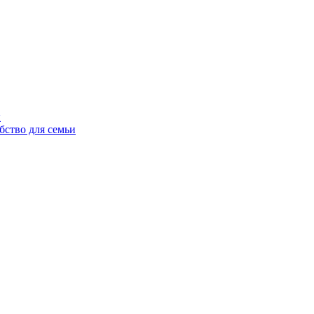
ы
бство для семьи