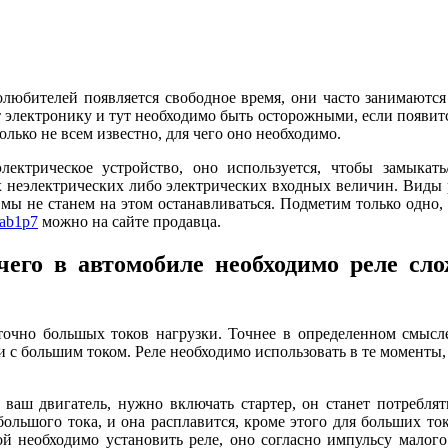
олюбителей появляется свободное время, они часто занимают
т электронику и тут необходимо быть осторожными, если появит
олько не всем известно, для чего оно необходимо.
электрическое устройство, оно используется, чтобы замыкат
 неэлектрических либо электрических входных величин. Виды р
 мы не станем на этом останавливаться. Подметим только одно,
ab1p7
можно на сайте продавца.
чего в автомобиле необходимо реле сло
точно большых токов нагрузки. Точнее в определенном смысле
 с большим током. Реле необходимо использовать в те моменты, 
 ваш двигатель, нужно включать стартер, он станет потреблят
большого тока, и она расплавится, кроме этого для больших то
ой необходимо установить реле, оно согласно импульсу малог