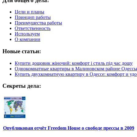
Для общего дела:
Цели и планы
Принцип работы
Преимущества работы
Ответственность
Используем
О компании
Новые статьи:
Купити дощовик жіночий: комфорт і стиль під час дощу
Однокомнатные квартиры в Малиновском районе Одесс
Купить двухкомнатную квартиру в Одессе: комфорт и удо
Секреты дела:
Опубликован отчёт Freedom House о свободе прессы в 2009