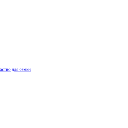
ы
бство для семьи