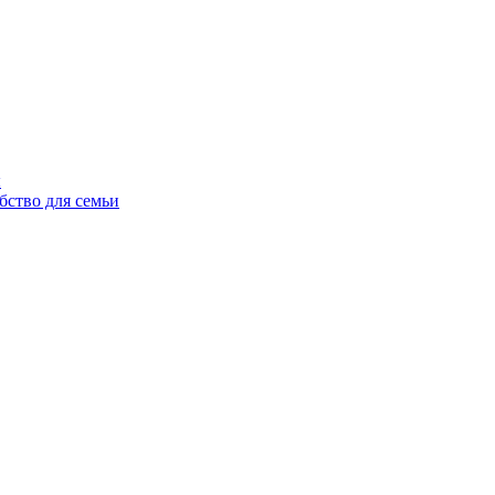
ы
бство для семьи