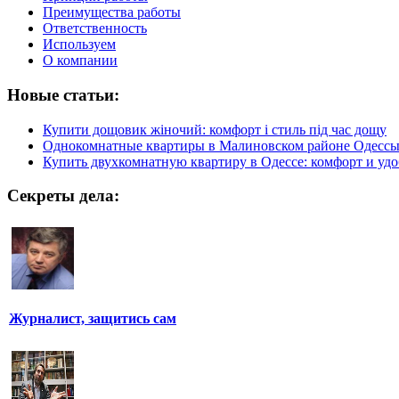
Преимущества работы
Ответственность
Используем
О компании
Новые статьи:
Купити дощовик жіночий: комфорт і стиль під час дощу
Однокомнатные квартиры в Малиновском районе Одесс
Купить двухкомнатную квартиру в Одессе: комфорт и удо
Секреты дела:
Журналист, защитись сам