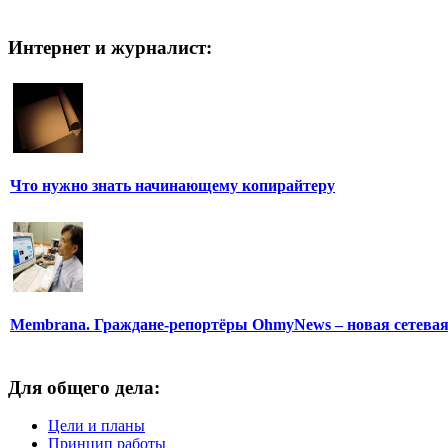
Интернет и журналист:
Что нужно знать начинающему копирайтеру
Membrana. Граждане-репортёры OhmyNews – новая сетева
Для общего дела:
Цели и планы
Принцип работы