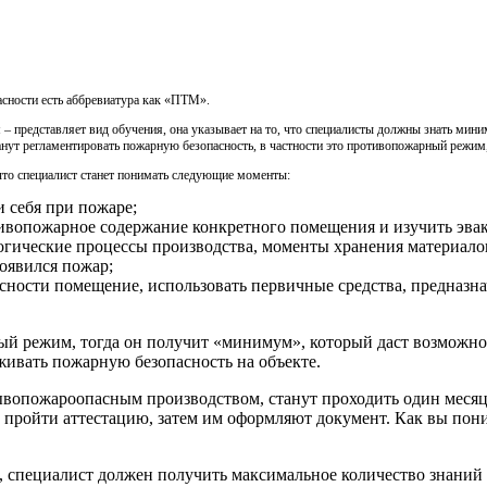
сности есть аббревиатура как «ПТМ».
 представляет вид обучения, она указывает на то, что специалисты должны знать мини
анут регламентировать пожарную безопасность, в частности это противопожарный режи
что специалист станет понимать следующие моменты:
 себя при пожаре;
ивопожарное содержание конкретного помещения и изучить эва
огические процессы производства, моменты хранения материало
появился пожар;
асности помещение, использовать первичные средства, предназн
ный режим, тогда он получит «минимум», который даст возможн
живать пожарную безопасность на объекте.
вопожароопасным производством, станут проходить один месяц 
 пройти аттестацию, затем им оформляют документ. Как вы пон
, специалист должен получить максимальное количество знаний 