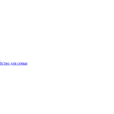
ы
бство для семьи