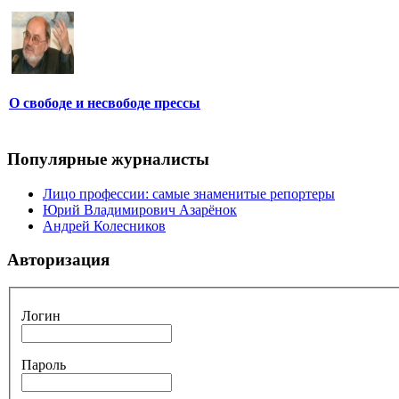
О свободе и несвободе прессы
Популярные журналисты
Лицо профессии: самые знаменитые репортеры
Юрий Владимирович Азарёнок
Андрей Колесников
Авторизация
Логин
Пароль