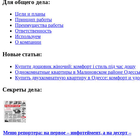
Для общего дела:
Цели и планы
Принцип работы
Преимущества работы
Ответственность
Используем
О компании
Новые статьи:
Купити дощовик жіночий: комфорт і стиль під час дощу
Однокомнатные квартиры в Малиновском районе Одесс
Купить двухкомнатную квартиру в Одессе: комфорт и удо
Секреты дела:
Меню репортера: на первое – инфотеймент, а на десерт –