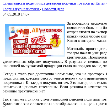
Специалисты поделились деталями покупки товаров из Китая 
Теория журналистики
-
Новости дела
04.05.2018 14:07
За последние нескольк
появляется больше и б
отправляются на экспор
практически любые кита
Китая в интернет магаз
Масштабы производства
товары начали уже рад
критически. Предприяти
удивительным образом получилось. В результате, ценовая д
нынешней выпускаемой продукции стало на порядок выше, что
Сегодня стало уже достаточно нормально, что на просторах 
предприятий, которые быстро учатся новому, но и применение
посредника в Китае для покупок оптом. Это выгодно не исклю
невысоким ценовым категориям. Если разница в качестве то
разницы практически нет.
Так в чем же причина столь невысокой ценовой политики това
Кроме того, это соответственно отображается и на цене произ