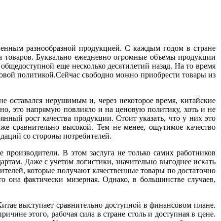
ненным разнообразной продукцией. С каждым годом в стране
ра товаров. Буквально ежедневно огромные объемы продукции
 общедоступной еще несколько десятилетий назад. На то время
новой политикой.Сейчас свободно можно приобрести товары из
не оставался нерушимым и, через некоторое время, китайские
но, это напрямую повлияло и на ценовую политику, хоть и не
нный рост качества продукции. Стоит указать, что у них это
 же сравнительно высокой. Тем не менее, ощутимое качество
даций со стороны потребителей.
е производители. В этом заслуга не только самих работников
артам. Даже с учетом логистики, значительно выгоднее искать
бителей, которые получают качественные товары по достаточно
о она фактически мизерная. Однако, в большинстве случаев,
 Китае выступает сравнительно доступной в финансовом плане.
ичине этого, рабочая сила в стране столь и доступная в цене.