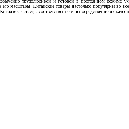
резвычайно трудолюбивой и готовой в постоянном режиме уч
же его масштабы. Китайские товары настолько популярны во в
итая возрастает, а соответственно и непосредственно их качест