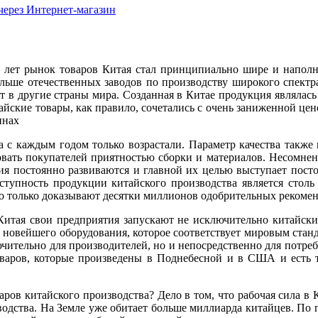
через Интернет-магазин
о лет рынок товаров Китая стал принципиально шире и напол
ольше отечественных заводов по производству широкого спект
т в другие страны мира. Созданная в Китае продукция являлась
йские товары, как правило, сочетались с очень заниженной це
инах
 с каждым годом только возрастали. Параметр качества также 
овать покупателей приятностью сборки и материалов. Несомнен
я постоянно развиваются и главной их целью выступает постоя
оступность продукции китайского производства является столь
 только доказывают десятки миллионов одобрительных рекомен
Китая свои предприятия запускают не исключительно китайски
 новейшего оборудования, которое соответствует мировым станд
чительно для производителей, но и непосредственно для потре
варов, которые произведены в Поднебесной и в США и есть т
ров китайского производства? Дело в том, что рабочая сила в
водства. На Земле уже обитает больше миллиарда китайцев. По пр