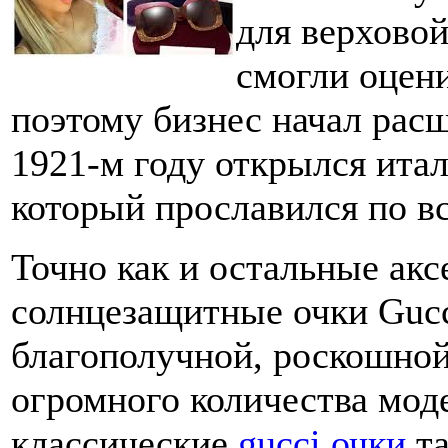
для верховой
смогли оцени
поэтому бизнес начал расш
1921-м году открылся ита
который прославился по в
Точно как и остальные ак
солнцезащитные очки Gucc
благополучной, роскошной
огромного количества мод
классические
gucci очки
та