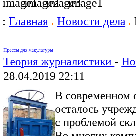
:
Главная
Новости дела
Прессы для макулатуры
Теория журналистики
-
Но
28.04.2019 22:11
В современном о
осталось учрежд
с проблемой скл
Во многих комп