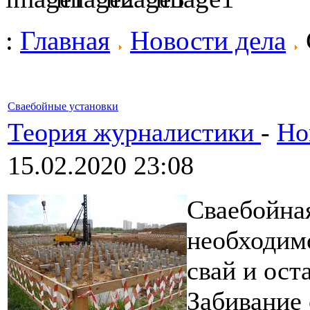
:
Главная
Новости дела
Сваебойные установки
Теория журналистики
-
Но
15.02.2020 23:08
Сваебойная
необходимо
свай и ос
Забивание