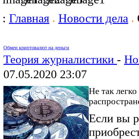
:
Главная
Новости дела
Обмен криптовалют на деньги
Теория журналистики
-
Но
07.05.2020 23:07
Не так легко
распростран
Если вы 
приобрест