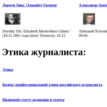
Дороти Дикс /Элизабет Гилмер/
Александр Ана
Dorothy Dix /Elizabeth Meriwetherr Gilmer /
Aleksandr Krivenk
(18.11.1861 года [штат Теннеси]- 16.12
09.04
Этика журналиста:
Этика
Кодекс профессиональной этики российского журналиста
Правовой статус редакции и газеты