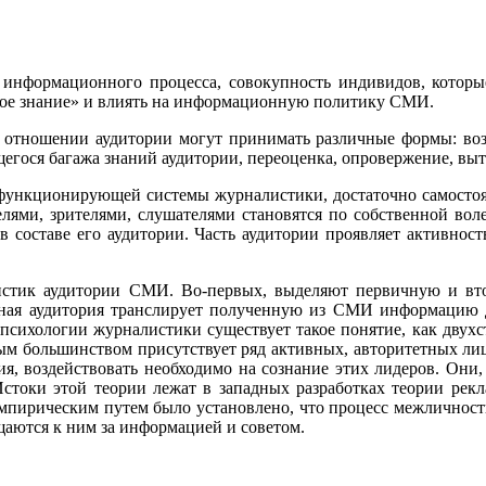
о информационного процесса, совокупность индивидов, кот
овое знание» и влиять на информационную политику СМИ.
 отношении аудитории могут принимать различные формы: воз
егося багажа знаний аудитории, переоценка, опровержение, выт
 функционирующей системы журналистики, достаточно самостоят
елями, зрителями, слушателями становятся по собственной в
 в составе его аудитории. Часть аудитории проявляет активност
ристик аудитории СМИ. Во-первых, выделяют первичную и в
я аудитория транслирует полученную из СМИ информацию дл
 психологии журналистики существует такое понятие, как двухс
ым большинством присутствует ряд активных, авторитетных лиц
я, воздействовать необходимо на сознание этих лидеров. Они,
токи этой теории лежат в западных разработках теории рекл
мпирическим путем было установлено, что процесс межличност
щаются к ним за информацией и советом.