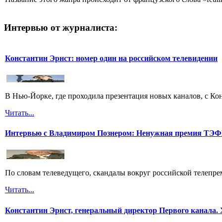
Интервью от журналиста:
Константин Эрнст: номер один на российском телевидении
В Нью-Йорке, где проходила презентация новых каналов, с Ко
Читать...
Интервью с Владимиром Познером: Ненужная премия ТЭ
По словам телеведущего, скандалы вокруг российской телепреми
Читать...
Константин Эрнст, генеральный директор Первого канала. 