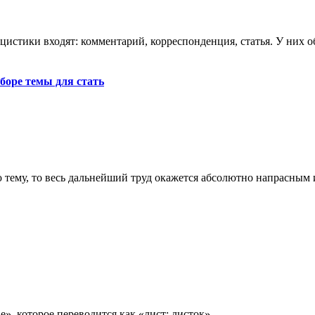
тики входят: комментарий, корреспонденция, статья. У них общ
оре темы для стать
тему, то весь дальнейший труд окажется абсолютно напрасным и
e», которое переводится как «лист; листок».