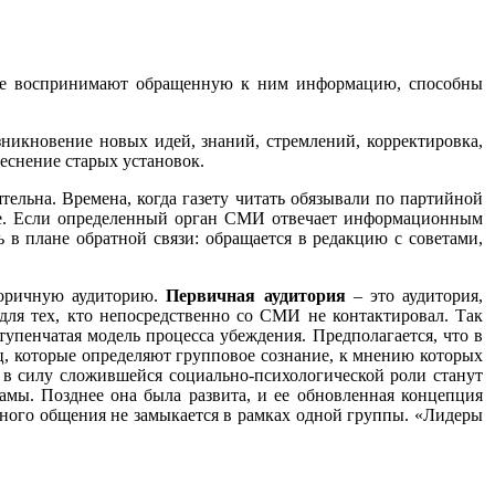
орые воспринимают обращенную к ним информацию, способны
никновение новых идей, знаний, стремлений, корректировка,
еснение старых установок.
ельна. Времена, когда газету читать обязывали по партийной
оле. Если определенный орган СМИ отвечает информационным
ь в плане обратной связи: обращается в редакцию с советами,
торичную аудиторию.
Первичная аудитория
– это аудитория,
я тех, кто непосредственно со СМИ не контактировал. Так
тупенчатая модель процесса убеждения. Предполагается, что в
, которые определяют групповое сознание, к мнению которых
 в силу сложившейся социально-психологической роли станут
амы. Позднее она была развита, и ее обновленная концепция
ного общения не замыкается в рамках одной группы. «Лидеры