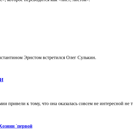
нстантином Эрнстом встретился Олег Сулькин.
ФИ
и привели к тому, что она оказалась совсем не интересной не т
Хозяин `первой