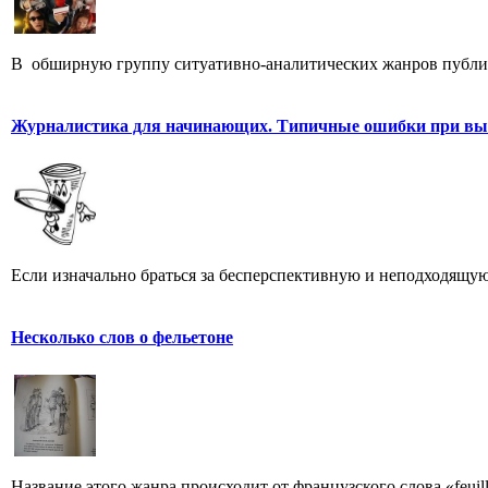
В обширную группу ситуативно-аналитических жанров публицис
Журналистика для начинающих. Типичные ошибки при выб
Если изначально браться за бесперспективную и неподходящую 
Несколько слов о фельетоне
Название этого жанра происходит от французского слова «feuill