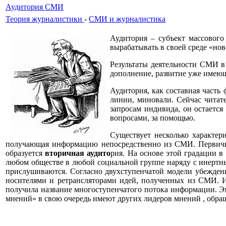
Аудитория СМИ
Теория журналистики
-
СМИ и журналистика
Аудитория – субъект массовог
вырабатывать в своей среде «н
Результаты деятельности СМИ в
дополнение, развитие уже имеющ
Аудитория, как составная часть
линии, миновали. Сейчас читат
запросам индивида, он остается
вопросами, за помощью.
Существует несколько характе
получающая информацию непосредственно из СМИ. Первична
образуется
вторичная аудито
рия. На основе этой градации в
любом обществе в любой социальной группе наряду с инертн
прислушиваются. Согласно двухступенчатой модели убеждени
носителями и ретрансляторами идей, полученных из СМИ. Ис
получила название многоступенчатого потока информации. Э
мнений» в свою очередь имеют других лидеров мнений , обра