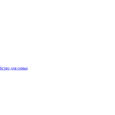
ы
бство для семьи