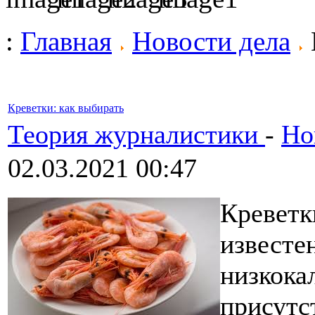
:
Главная
Новости дела
Креветки: как выбирать
Теория журналистики
-
Но
02.03.2021 00:47
Креветк
известе
низкока
присутс