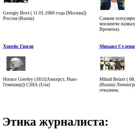
Georgiy Bovt ( 11.01.1960 года [Москва])
Россия (Russia)
Самым популярн
москвичи назвал
Времена).
Хорейс Грили
Михаил Сулеви
Horace Greeley (1811[Амхерст, Нью-
Mihail Beizer ( 0
Гемпшир]) США (Usa)
(Russia) Ленингр
отказник.
Этика журналиста: