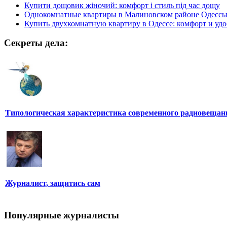
Купити дощовик жіночий: комфорт і стиль під час дощу
Однокомнатные квартиры в Малиновском районе Одесс
Купить двухкомнатную квартиру в Одессе: комфорт и удо
Секреты дела:
Типологическая характеристика современного радиовещан
Журналист, защитись сам
Популярные журналисты