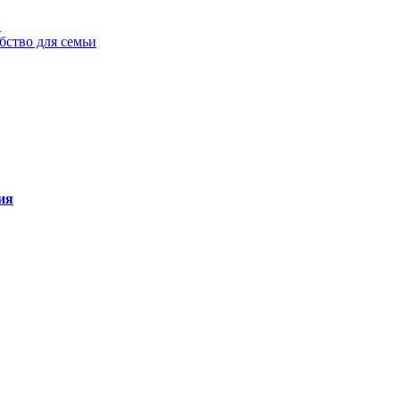
ы
бство для семьи
ия