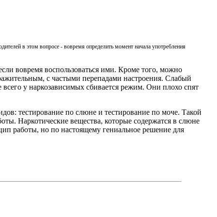
одителей в этом вопросе - вовремя определить момент начала употребления
если вовремя воспользоваться ими. Кроме того, можно
дражительным, с частыми перепадами настроения. Слабый
е всего у наркозависимых сбивается режим. Они плохо спят
видов: тестирование по слюне и тестирование по моче. Такой
оты. Наркотические вещества, которые содержатся в слюне
цип работы, но по настоящему гениальное решение для