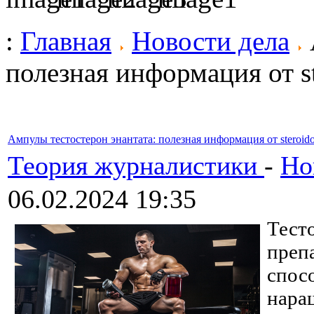
:
Главная
Новости дела
полезная информация от s
Ампулы тестостерон энантата: полезная информация от steroid
Теория журналистики
-
Но
06.02.2024 19:35
Тест
преп
спос
нара