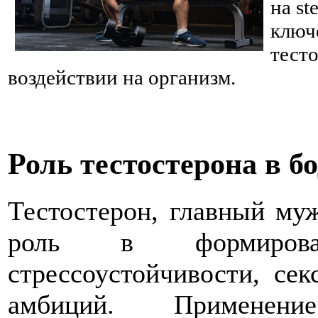
на st
ключ
тест
воздействии на организм.
Роль тестостерона в б
Тестостерон, главный му
роль в формиров
стрессоустойчивости, се
амбиций. Применени