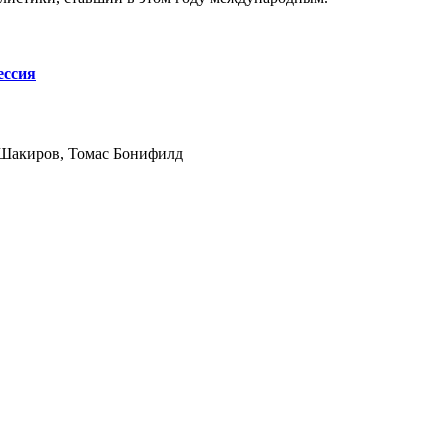
ессия
Шакиров, Томас Бонифилд