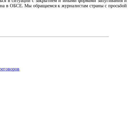
ься в ситуации с закрытием и иными формами запугивания и
ана в ОБСЕ. Мы обращаемся к журналистам страны с просьбой
реговоров