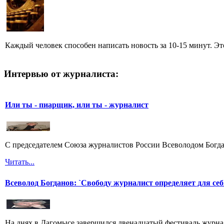
Каждый человек способен написать новость за 10-15 минут. Эт
Интервью от журналиста:
Или ты - пиарщик, или ты - журналист
С председателем Союза журналистов России Всеволодом Богда
Читать...
Всеволод Богданов: `Свободу журналист определяет для себ
На днях в Дагомысе завершился двенадцатый фестиваль журна