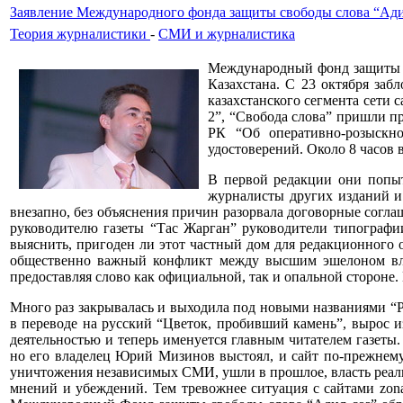
Заявление Международного фонда защиты свободы слова “Ад
Теория журналистики
-
СМИ и журналистика
Международный фонд защиты с
Казахстана. С 23 октября забл
казахстанского сегмента сети 
2”, “Свобода слова” пришли п
РК “Об оперативно-розыскн
удостоверений. Около 8 часов 
В первой редакции они попыт
журналисты других изданий и 
внезапно, без объяснения причин разорвала договорные согл
руководителю газеты “Тас Жарган” руководители типографи
выяснить, пригоден ли этот частный дом для редакционного 
общественно важный конфликт между высшим эшелоном вла
предоставляя слово как официальной, так и опальной стороне
Много раз закрывалась и выходила под новыми названиями “Р
в переводе на русский “Цветок, пробивший камень”, вырос и
деятельностью и теперь именуется главным читателем газеты. 
но его владелец Юрий Мизинов выстоял, и сайт по-прежнему
уничтожения независимых СМИ, ушли в прошлое, власть реал
мнений и убеждений. Тем тревожнее ситуация с сайтами zonakz.