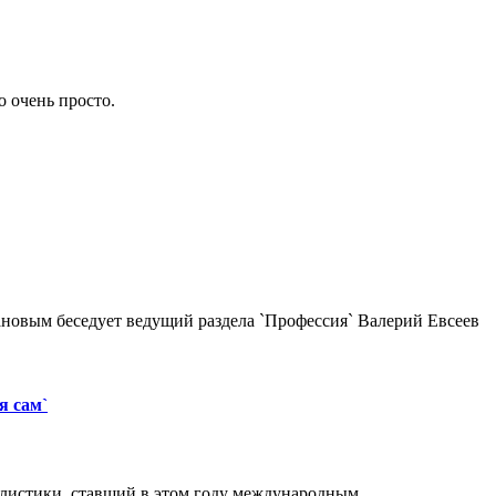
о очень просто.
новым беседует ведущий раздела `Профессия` Валерий Евсеев
я сам`
листики, ставший в этом году международным.