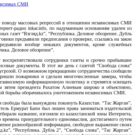
зависимых СМИ
по поводу массовых репрессий в отношении независимых СМИ
нтернет-радио inkar.info, по надуманным основаниям удален из
нных газет “Взгляд.kz”, “Республика. Деловое обозрение. Дубль
овики предъявили предписания о проверке, ссылаясь на закон
предъявили вообще никаких документов, кроме служебных
лика. Деловое обозрение”.
у воспрепятствовали сотрудники газеты и срочно прибывшие
совые документы. В этот же день с газетой “Свобода слова”
д угрозой. О возможном прекращении сотрудничества сообщили
 пришли пожарники и сделали многочисленные замеры, чтобы
т независимую информационную политику и стремятся освещать
 зятем президента Рахатом Алиевым широко и объективно,
еской борьбы оборачивалось уничтожением независимых СМИ.
я свободы была вынуждена покинуть Казахстан. “Тас Жарган”,
атель Ермурат Бапи был лишен права заниматься издательской
отбирали название, изгоняли из казахстанской зоны Интернета,
о времена принудительного единомыслия, достигаемого путем
чение разнообразной информации, свободное выражение своих
яд.kz”, “Республика. Дубль 2”, “Свобода слова”, “Тас Жарган”.