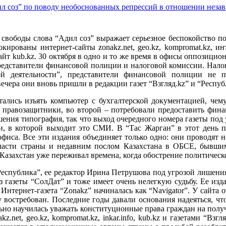
ил соз” по поводу необоснованных репрессий в отношении не
вободы слова “Адил соз” выражает серьезное беспокойство 
окированы интернет-сайты zonakz.net, geo.kz, kompromat.kz, и
сайт kub.kz. 30 октября в одно и то же время в офисы оппозицио
редставители финансовой полиции и налоговой комиссии. Налог
ой деятельности”, представители финансовой полиции не 
вечера они вновь пришли в редакции газет “Взгляд.kz” и “Респуб
ались изъять компьютер с бухгалтерской документацией, чем
правозащитники, во второй – потребовали предоставить финан
ашения типография, так что выход очередного номера газеты по
и, в которой выходит это СМИ. В “Тас Жарган” в этот день
офиса. Все эти издания объединяет только одно: они проводя
сти страны и недавним послом Казахстана в ОБСЕ, бывшим
. Казахстан уже переживал времена, когда обострение политич
еспублика”, ее редактор Ирина Петрушова под угрозой лишени
з газеты “СолДат” и тоже имеет очень нелегкую судьбу. Ее изд
Интернет-газета “Zonakz” начиналась как “Navigator”. У сайта 
 востребован. Последние годы давали основания надеяться, чт
ьно научилась уважать конституционные права граждан на полу
net, geo.kz, kompromat.kz, inkar.info, kub.kz и газетами “Взгл