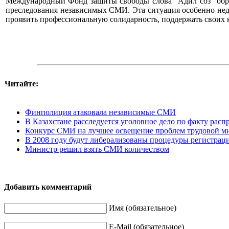
Международный Фонд защиты свободы слова “Адил соз” обра
преследования независимых СМИ. Эта ситуация особенно нед
проявить профессиональную солидарность, поддержать своих к
Читайте:
Финполиция атаковала независимые СМИ
В Казахстане расследуется уголовное дело по факту рас
Конкурс СМИ на лучшее освещение проблем трудовой ми
В 2008 году будут либерализованы процедуры регистр
Министр решил взять СМИ количеством
Добавить комментарий
Имя (обязательное)
E-Mail (обязательное)