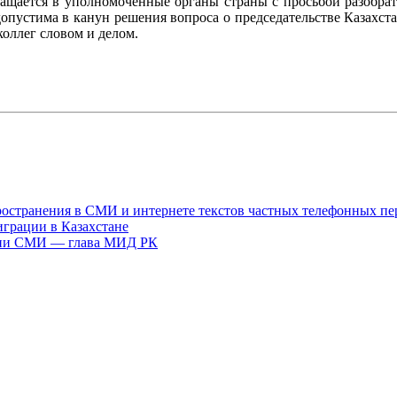
щается в уполномоченные органы страны с просьбой разобрат
опустима в канун решения вопроса о председательстве Казахст
оллег словом и делом.
пространения в СМИ и интернете текстов частных телефонных пе
грации в Казахстане
ации СМИ — глава МИД РК