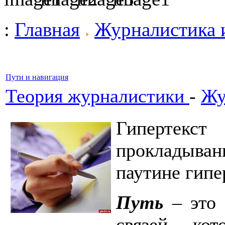
:
Главная
Журналистика 
Пути и навигация
Теория журналистики
-
Жу
Гипертек
прокладыв
паутине гипе
Путь
– это 
связей, кот