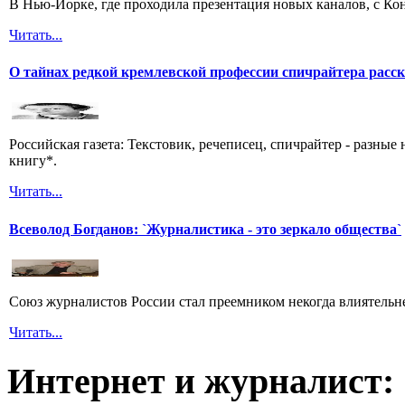
В Нью-Йорке, где проходила презентация новых каналов, с Ко
Читать...
О тайнах редкой кремлевской профессии спичрайтера расс
Российская газета: Текстовик, речеписец, спичрайтер - разны
книгу*.
Читать...
Всеволод Богданов: `Журналистика - это зеркало общества`
Союз журналистов России стал преемником некогда влиятель
Читать...
Интернет и журналист: