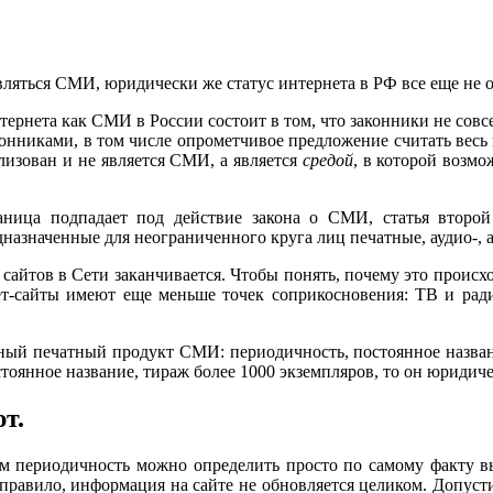
ляться СМИ, юридически же статус интернета в РФ все еще не 
тернета как СМИ в России состоит в том, что законники не со
конниками, в том числе опрометчивое предложение считать весь
лизован и не является СМИ, а является
средой
, в которой возм
аница подпадает под действие закона о СМИ, статья второй
азначенные для неограниченного круга лиц печатные, аудио-, 
 сайтов в Сети заканчивается. Чтобы понять, почему это происх
сайты имеют еще меньше точек соприкосновения: ТВ и ради
нный печатный продукт СМИ: периодичность, постоянное назван
стоянное название, тираж более 1000 экземпляров, то он юридич
т.
м периодичность можно определить просто по самому факту вых
 правило, информация на сайте не обновляется целиком. Допусти