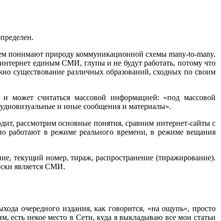
определен.
всем понимают природу коммуникационной схемы many-to-many.
 интернет единым СМИ, глупы и не будут работать, потому что
ожно существование различных образований, сходных по своим
 и может считаться массовой информацией: «под массовой
аудиовизуальные и иные сообщения и материалы».
одит, рассмотрим основные понятия, сравним интернет-сайты с
о работают в режиме реального времени, в режиме вещания
ие, текущий номер, тираж, распространение (тиражирование).
ески является СМИ.
ода очередного издания, как говорится, «на ощупь», просто
м, есть некое место в Сети, куда я выкладываю все мои статьи