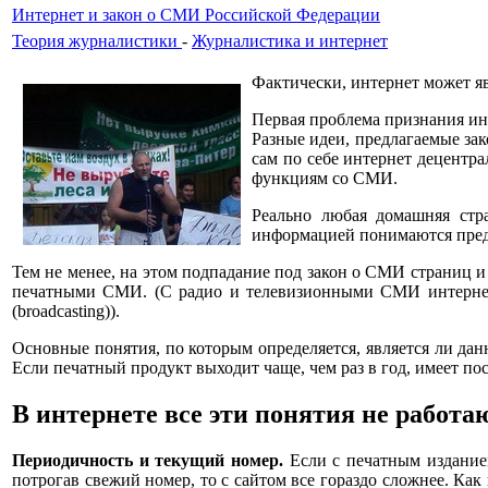
Интернет и закон о СМИ Российской Федерации
Теория журналистики
-
Журналистика и интернет
Фактически, интернет может яв
Первая проблема признания ин
Разные идеи, предлагаемые за
сам по себе интернет децентра
функциям со СМИ.
Реально любая домашняя стр
информацией понимаются предн
Тем не менее, на этом подпадание под закон о СМИ страниц и
печатными СМИ. (С радио и телевизионными СМИ интернет-
(broadcasting)).
Основные понятия, по которым определяется, является ли да
Если печатный продукт выходит чаще, чем раз в год, имеет по
В интернете все эти понятия не работаю
Периодичность и текущий номер.
Если с печатным издание
потрогав свежий номер, то с сайтом все гораздо сложнее. Как