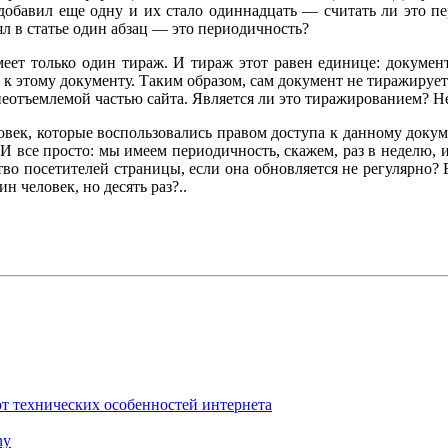
а добавил еще одну и их стало одиннадцать — считать ли это п
л в статье один абзац — это периодичность?
еет только один тираж. И тираж этот равен единице: документ
к этому документу. Таким образом, сам документ не тиражируется
еотъемлемой частью сайта. Является ли это тиражированием? Не
овек, которые воспользовались правом доступа к данному докум
 все просто: мы имеем периодичность, скажем, раз в неделю, и
о посетителей страницы, если она обновляется не регулярно? Е
н человек, но десять раз?..
т технических особенностей интернета
ny