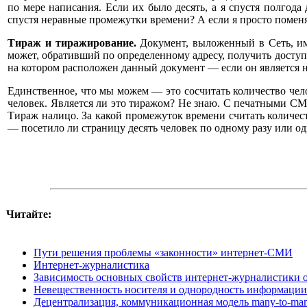
по мере написания. Если их было десять, а я спустя полгод
спустя неравные промежутки времени? А если я просто поменя
Тираж и тиражирование.
Документ, выложенный в Сеть, им
может, обративший по определенному адресу, получить доступ 
на котором расположен данный документ — если он является н
Единственное, что мы можем — это сосчитать количество чел
человек. Является ли это тиражом? Не знаю. С печатными СМИ
Тираж налицо. За какой промежуток времени считать количеств
— посетило ли страницу десять человек по одному разу или оди
Читайте:
Пути решения проблемы «законности» интернет-СМИ
Интернет-журналистика
Зависимость основных свойств интернет-журналистики о
Невещественность носителя и однородность информации
Децентрализация, коммуникационная модель many-to-ma