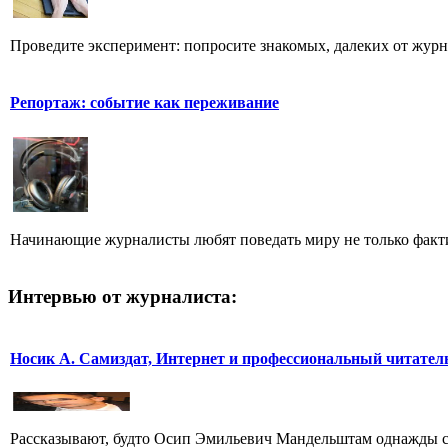
Проведите эксперимент: попросите знакомых, далеких от журн
Репортаж: событие как переживание
Начинающие журналисты любят поведать миру не только фактич
Интервью от журналиста:
Носик А. Самиздат, Интернет и профессиональный читател
Рассказывают, будто Осип Эмильевич Мандельштам однажды спу