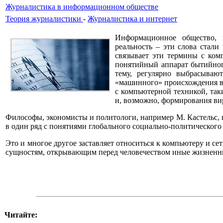
Журналистика в информационном обществе
Теория журналистики
-
Журналистика и интернет
Информационное общество, н
реальность – эти слова стал
связывает эти термины с ко
понятийный аппарат бытийного
тему, регулярно выбрасываю
«машинного» происхождения вс
с компьютерной техникой, так
и, возможно, формирования ви
Философы, экономисты и политологи, например М. Кастельс, 
в один ряд с понятиями глобального социально-политического
Это и многое другое заставляет относиться к компьютеру и с
сущностям, открывающим перед человечеством иные жизненн
Читайте: