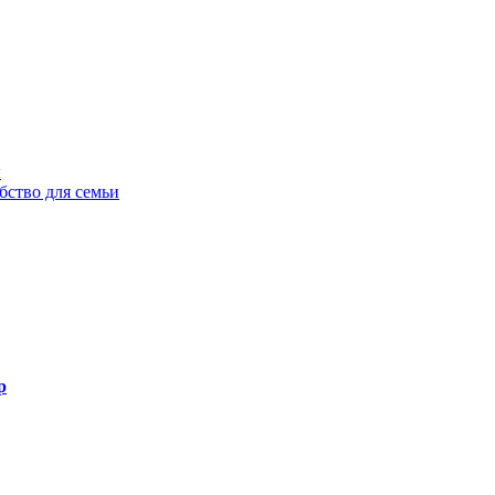
ы
бство для семьи
р