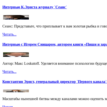
Интервью К.Эрнста журналу `Сеанс`
Сеанс: Представьте, что приплывает к вам золотая рыбка и гов
Читать...
Интервью с Игорем Сницаром, автором книги «Пиши и зар
Автор: Макс Loskutoff. Уделяется внимание психологии будущег
Читать...
Константин Эрнст, генеральный директор `Первого канала`:
Масштабы нынешней битвы между каналами можно оценить хот
Читать...