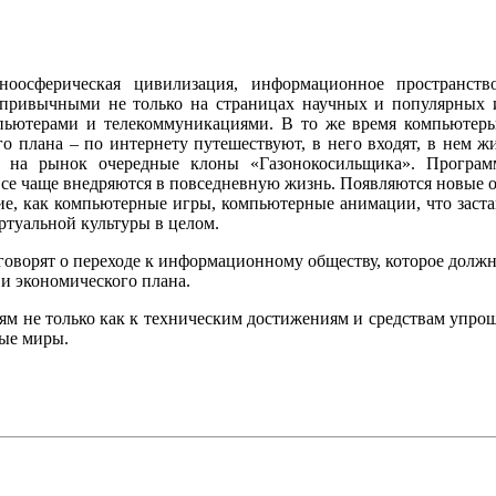
оосферическая цивилизация, информационное пространство
и привычными не только на страницах научных и популярных 
мпьютерами и телекоммуникациями. В то же время компьютер
 плана – по интернету путешествуют, в него входят, в нем ж
т на рынок очередные клоны «Газонокосильщика». Програм
е чаще внедряются в повседневную жизнь. Появляются новые о
ие, как компьютерные игры, компьютерные анимации, что заст
ртуальной культуры в целом.
говорят о переходе к информационному обществу, которое долж
 и экономического плана.
етям не только как к техническим достижениям и средствам упр
ые миры.