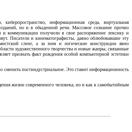
, киберпространство, информационная среда, виртуальная
изданий, но и в обыденной речи. Массовое сознание прочно
ы и коммуникации получили в свое распоряжение лексику и
ивут. Писатели и кинематографисты, давно облюбовавшие эту
мистский сленг, а за ним и логические конструкции явно
бласти художественного творчества и новые жанры, связанные
авляет признать факт рождения особой компьютерной эстетики
но сменить постиндустриальное. Это ставит информационность
ощения жизни современного человека, но и как к самобытийным