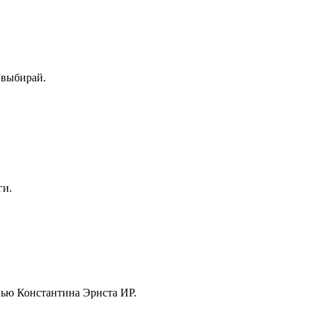
- выбирай.
ги.
вью Константина Эрнста ИР.