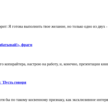
орит: Я готова выполнить твое желание, но только одно из двух 
абатывай!», фрагм
о копирайтера, настрою на работу, и, конечно, презентации кни
 `Пусть говоря
я бы по такому косвенному признаку, как эксклюзивное интер