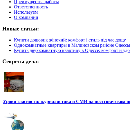
Преимущества работы
Ответственность
Используем
О компании
Новые статьи:
Купити дощовик жіночий: комфорт і стиль під час дощу
Однокомнатные квартиры в Малиновском районе Одесс
Купить двухкомнатную квартиру в Одессе: комфорт и удо
Секреты дела:
Уроки гласности: журналистика и СМИ на постсоветском п