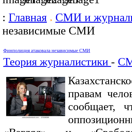
:
Главная
СМИ и журнал
независимые СМИ
Финполиция атаковала независимые СМИ
Теория журналистики
-
СМ
Казахстанс
правам чело
сообщает, ч
оппозицион