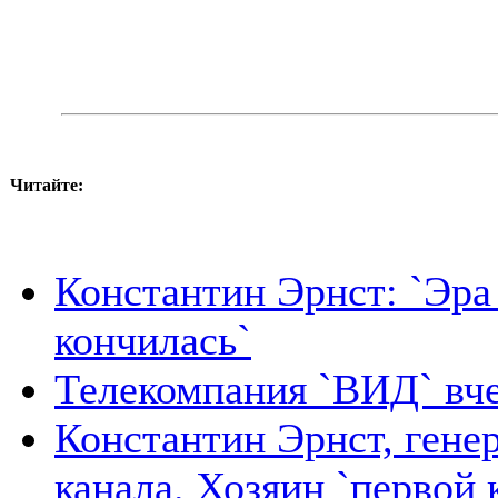
Читайте:
Константин Эрнст: `Эра
кончилась`
Телекомпания `ВИД` вче
Константин Эрнст, гене
канала. Хозяин `первой 