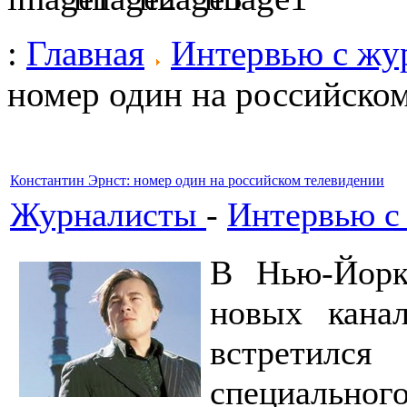
:
Главная
Интервью с жу
номер один на российско
Константин Эрнст: номер один на российском телевидении
Журналисты
-
Интервью с
В Нью-Йорке
новых кана
встретил
специальног